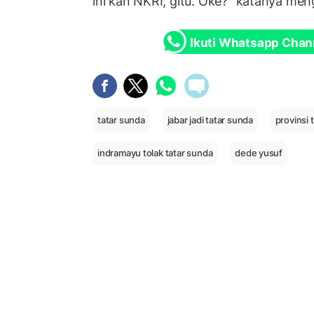
ini kan NKRI, gitu. Oke?” katanya meng
Ikuti Whatsapp Chan
tatar sunda
jabar jadi tatar sunda
provinsi 
indramayu tolak tatar sunda
dede yusuf