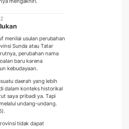
anya mengakhiri.
 2
lukan
uf menilai usulan perubahan
vinsi Sunda atau Tatar
nurutnya, perubahan nama
oalan baru karena
pun kebudayaan.
esuatu daerah yang lebih
di dalam konteks historikal
ut saya pribadi ya. Tapi
n melalui undang-undang.
6).
ovinsi tidak dapat