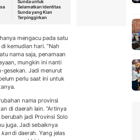
Sunda untuk
ksa
Selamatkan Identitas
Sunda yang Kian
Terpinggirkan
hanya mengacu pada satu
di kemudian hari. “Nah
 satu nama saja, penamaan
aan, mungkin ini nanti
-gesekan. Jadi menurut
elum perlu saat ini untuk
tanya.
rubahan nama provinsi
n di daerah lain. “Artinya
berubah jadi Provinsi Solo
u juga. Jadi sebaiknya
u
kan
di daerah. Yang jelas