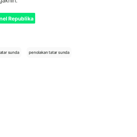
akhiri.
nel Republika
tatar sunda
penolakan tatar sunda