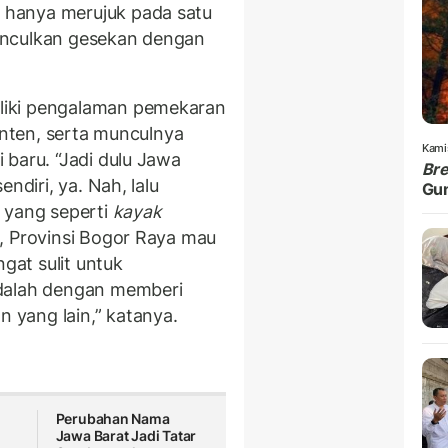
hanya merujuk pada satu
unculkan gesekan dengan
liki pengalaman pemekaran
Banten, serta munculnya
Kami
 baru. “Jadi dulu Jawa
Br
ndiri, ya. Nah, lalu
Gu
 yang seperti
kayak
, Provinsi Bogor Raya mau
ngat sulit untuk
adalah dengan memberi
yang lain,” katanya.
Perubahan Nama
Jawa Barat Jadi Tatar