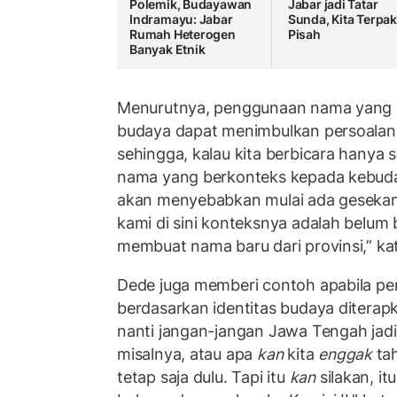
Polemik, Budayawan
Jabar jadi Tatar
Indramayu: Jabar
Sunda, Kita Terpa
Rumah Heterogen
Pisah
Banyak Etnik
Menurutnya, penggunaan nama yang 
budaya dapat menimbulkan persoalan 
sehingga, kalau kita berbicara hanya
nama yang berkonteks kepada kebuday
akan menyebabkan mulai ada gesekan
kami di sini konteksnya adalah belum b
membuat nama baru dari provinsi,” ka
Dede juga memberi contoh apabila pe
berdasarkan identitas budaya diterapka
nanti jangan-jangan Jawa Tengah jadi 
misalnya, atau apa
kan
kita
enggak
tah
tetap saja dulu. Tapi itu
kan
silakan, it