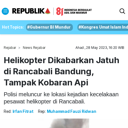
Hot Topics:
#Gubernur BI Mundur
#Kongres Umat Islam In
Rejabar
News Rejabar
Ahad , 28 May 2023, 16:20 WIB
Helikopter Dikabarkan Jatuh
di Rancabali Bandung,
Tampak Kobaran Api
Polisi meluncur ke lokasi kejadian kecelakaan
pesawat helikopter di Rancabali.
Red:
Irfan Fitrat
Rep:
Muhammad Fauzi Ridwan