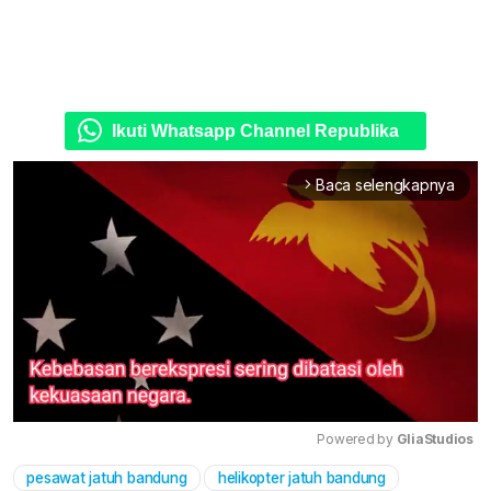
Ikuti Whatsapp Channel Republika
Baca selengkapnya
arrow_forward_ios
Powered by 
GliaStudios
pesawat jatuh bandung
helikopter jatuh bandung
Mute