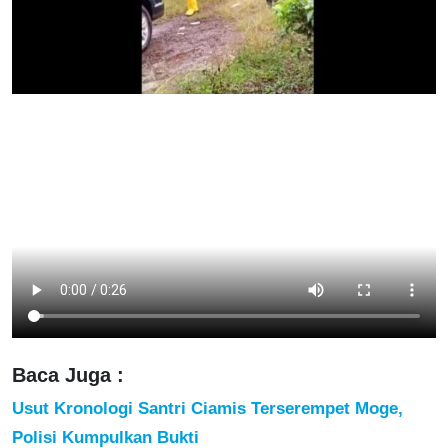
Baca Juga :
Usut Kronologi Santri Ciamis Terserempet Moge,
Polisi Kumpulkan Bukti