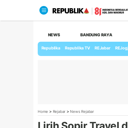
NEWS
BANDUNG RAYA
Republika
Republika TV
REJabar
REJog
>
>
Home
Rejabar
News Rejabar
Lirih Sopir Travel 