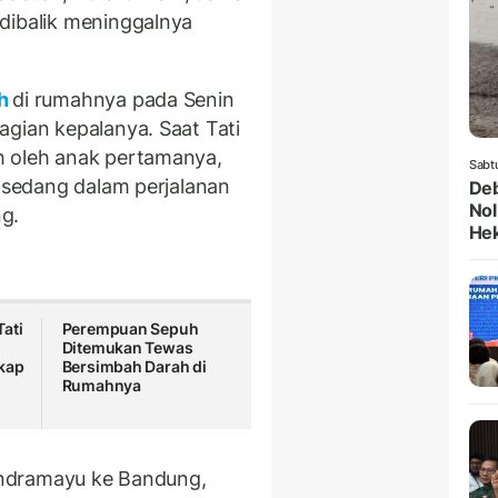
dibalik meninggalnya
ah
di rumahnya pada Senin
agian kepalanya. Saat Tati
h oleh anak pertamanya,
Sabt
u sedang dalam perjalanan
Deb
Nol
g.
He
ati
Perempuan Sepuh
Ditemukan Tewas
gkap
Bersimbah Darah di
h
Rumahnya
 Indramayu ke Bandung,