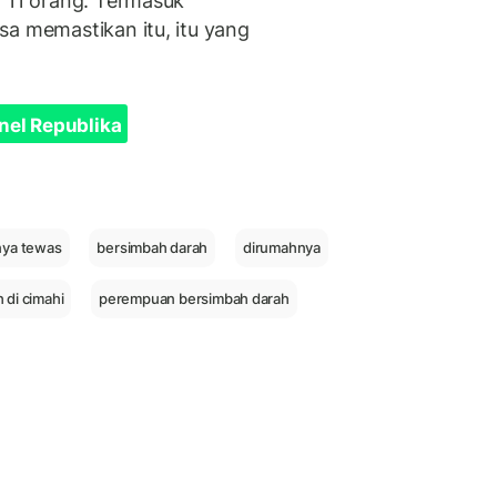
a 11 orang. Termasuk
sa memastikan itu, itu yang
nel Republika
inya tewas
bersimbah darah
dirumahnya
di cimahi
perempuan bersimbah darah