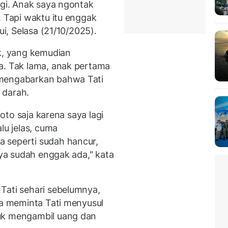
agi. Anak saya ngontak
. Tapi waktu itu enggak
ui, Selasa (21/10/2025).
ak, yang kemudian
a. Tak lama, anak pertama
 mengabarkan bahwa Tati
 darah.
foto saja karena saya lagi
lu jelas, cuma
 seperti sudah hancur,
aya sudah enggak ada," kata
Tati sehari sebelumnya,
ia meminta Tati menyusul
uk mengambil uang dan