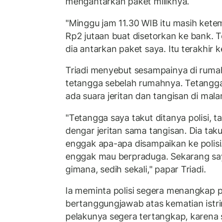
mengantarkan paket miliknya.
"Minggu jam 11.30 WIB itu masih ketem
Rp2 jutaan buat disetorkan ke bank. T
dia antarkan paket saya. Itu terakhir ke
Triadi menyebut sesampainya di ruma
tetangga sebelah rumahnya. Tetang
ada suara jeritan dan tangisan di mala
"Tetangga saya takut ditanya polisi, ta
dengar jeritan sama tangisan. Dia tak
enggak apa-apa disampaikan ke polisi
enggak mau berpraduga. Sekarang say
gimana, sedih sekali," papar Triadi.
Ia meminta polisi segera menangkap 
bertanggungjawab atas kematian ist
pelakunya segera tertangkap, karena s