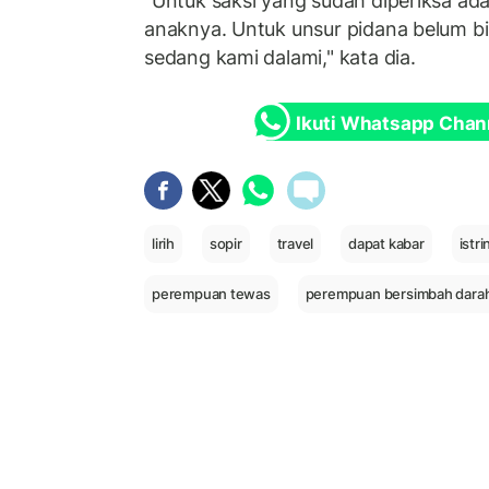
"Untuk saksi yang sudah diperiksa ad
anaknya. Untuk unsur pidana belum bi
sedang kami dalami," kata dia.
Ikuti Whatsapp Chan
lirih
sopir
travel
dapat kabar
istr
perempuan tewas
perempuan bersimbah darah 