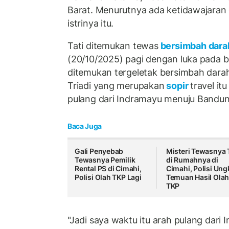
Barat. Menurutnya ada ketidawajaran 
istrinya itu.
Tati ditemukan tewas
bersimbah dar
(20/10/2025) pagi dengan luka pada b
ditemukan tergeletak bersimbah dara
Triadi yang merupakan
sopir
travel it
pulang dari Indramayu menuju Bandun
Baca Juga
Gali Penyebab
Misteri Tewasnya T
Tewasnya Pemilik
di Rumahnya di
Rental PS di Cimahi,
Cimahi, Polisi Un
Polisi Olah TKP Lagi
Temuan Hasil Ola
TKP
"Jadi saya waktu itu arah pulang dari