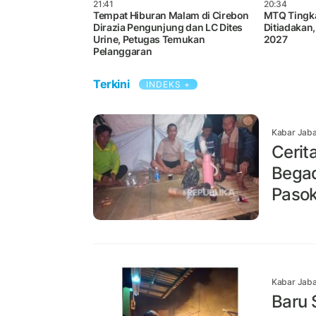
21:41
20:34
Tempat Hiburan Malam di Cirebon
MTQ Tingka
Dirazia Pengunjung dan LC Dites
Ditiadakan
Urine, Petugas Temukan
2027
Pelanggaran
Terkini
INDEKS +
Kabar Jaba
Cerit
Begad
Pasok
Kabar Jaba
Baru 