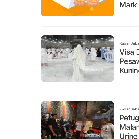
Mark 
Kabar Jaba
Visa 
Pesaw
Kunin
Kabar Jaba
Petug
Malam
Urine