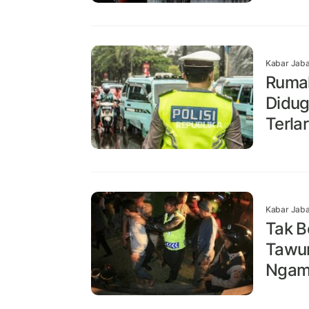
Kabar Jaba
Rumah
Didug
Terla
Kabar Jaba
Tak B
Tawur
Ngamu