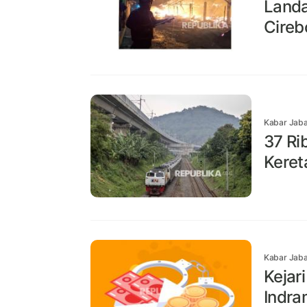
Landa
Cireb
Kabar Jaba
37 Ri
Keret
Kabar Jaba
Kejar
Indra