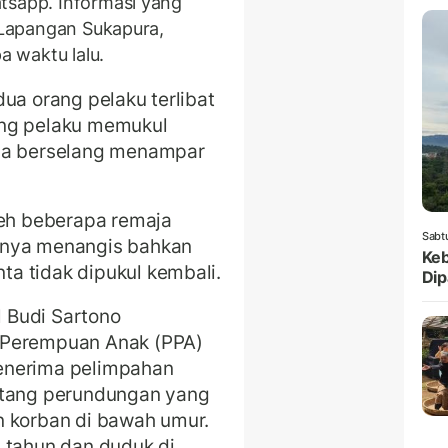
tsapp. Informasi yang
i Lapangan Sukapura,
 waktu lalu.
ua orang pelaku terlibat
ang pelaku memukul
ama berselang menampar
leh beberapa remaja
Sabt
rnya menangis bahkan
Keb
a tidak dipukul kembali.
Dip
 Budi Sartono
 Perempuan Anak (PPA)
enerima pelimpahan
ntang perundungan yang
n korban di bawah umur.
 tahun dan duduk di