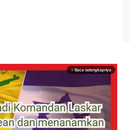
Baca selengkapnya
arrow_forward_ios