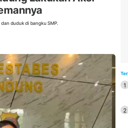
Temannya
n dan duduk di bangku SMP.
Ter
1
2