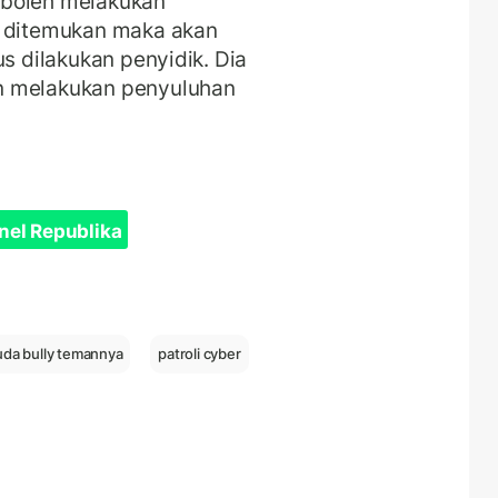
 boleh melakukan
a ditemukan maka akan
us dilakukan penyidik. Dia
n melakukan penyuluhan
nel Republika
uda bully temannya
patroli cyber