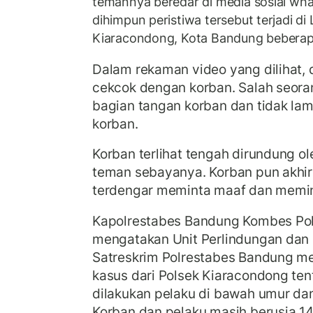
temannya beredar di media sosial wha
dihimpun peristiwa tersebut terjadi d
Kiaracondong, Kota Bandung beberapa
Dalam rekaman video yang dilihat, d
cekcok dengan korban. Salah seor
bagian tangan korban dan tidak l
korban.
Korban terlihat tengah dirundung o
teman sebayanya. Korban pun akhi
terdengar meminta maaf dan memint
Kapolrestabes Bandung Kombes Pol
mengatakan Unit Perlindungan dan
Satreskrim Polrestabes Bandung m
kasus dari Polsek Kiaracondong te
dilakukan pelaku di bawah umur da
Korban dan pelaku masih berusia 14