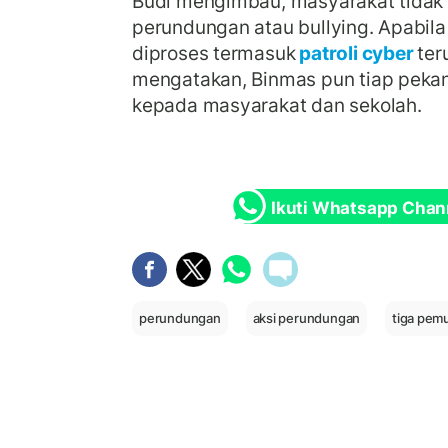
Budi mengimbau, masyarakat tidak
perundungan atau bullying. Apabil
diproses termasuk
patroli cyber
ter
mengatakan, Binmas pun tiap peka
kepada masyarakat dan sekolah.
Ikuti Whatsapp Chan
perundungan
aksi perundungan
tiga pem