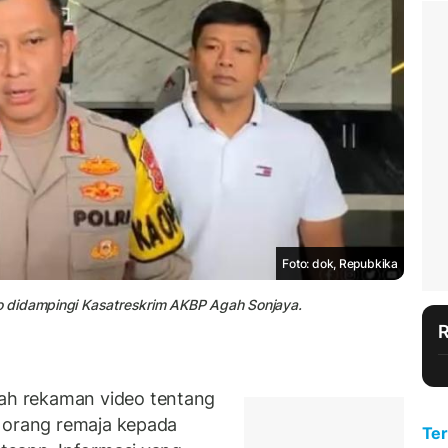
Foto: dok, Repubkika
 didampingi Kasatreskrim AKBP Agah Sonjaya.
h rekaman video tentang
a orang remaja kepada
Ter