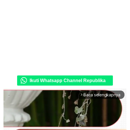
Ikuti Whatsapp Channel Republika
Baca selengkapnya
arrow_forward_ios