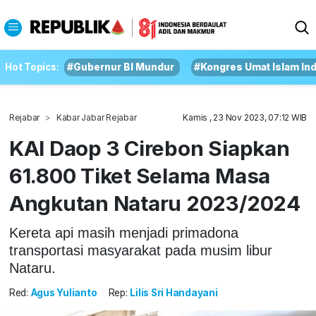
Hot Topics:
#Gubernur BI Mundur
#Kongres Umat Islam In
Rejabar
Kabar Jabar Rejabar
Kamis , 23 Nov 2023, 07:12 WIB
KAI Daop 3 Cirebon Siapkan
61.800 Tiket Selama Masa
Angkutan Nataru 2023/2024
Kereta api masih menjadi primadona
transportasi masyarakat pada musim libur
Nataru.
Red:
Agus Yulianto
Rep:
Lilis Sri Handayani