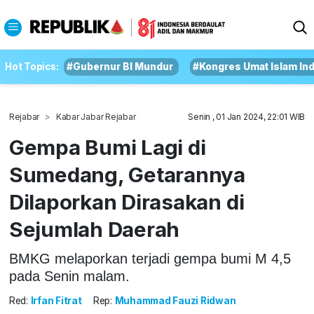
Hot Topics:
#Gubernur BI Mundur
#Kongres Umat Islam In
Rejabar
Kabar Jabar Rejabar
Senin , 01 Jan 2024, 22:01 WIB
Gempa Bumi Lagi di
Sumedang, Getarannya
Dilaporkan Dirasakan di
Sejumlah Daerah
BMKG melaporkan terjadi gempa bumi M 4,5
pada Senin malam.
Red:
Irfan Fitrat
Rep:
Muhammad Fauzi Ridwan