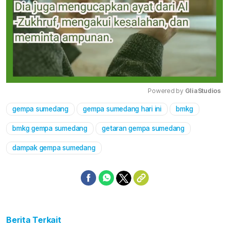
Powered by 
GliaStudios
gempa sumedang
gempa sumedang hari ini
bmkg
Mute
bmkg gempa sumedang
getaran gempa sumedang
dampak gempa sumedang
Berita Terkait