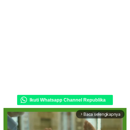
Ikuti Whatsapp Channel Republika
Baca selengkapnya
arrow_forward_ios