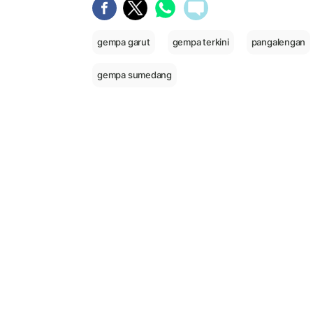
gempa garut
gempa terkini
pangalengan
gempa sumedang