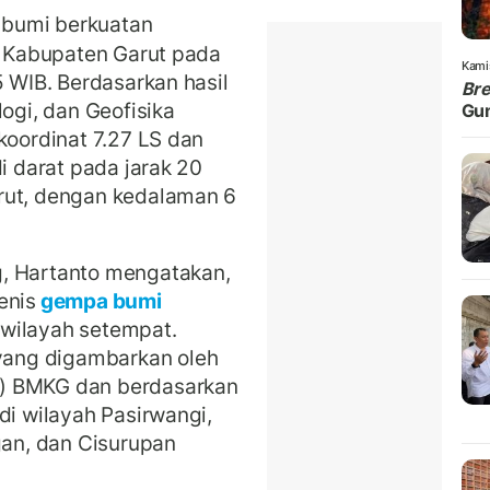
bumi berkuatan
ah Kabupaten Garut pada
Kami
5 WIB. Berdasarkan hasil
Br
logi, dan Geofisika
Gu
koordinat 7.27 LS dan
di darat pada jarak 20
rut, dengan kedalaman 6
, Hartanto mengatakan,
enis
gempa bumi
f wilayah setempat.
ang digambarkan oleh
p) BMKG dan berdasarkan
di wilayah Pasirwangi,
gan, dan Cisurupan