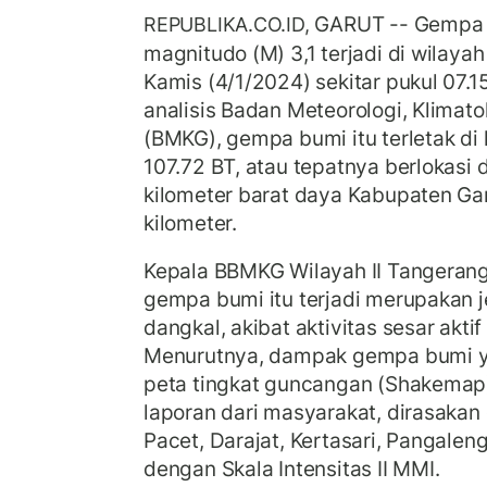
GARUT -- Gempa 
REPUBLIKA.CO.ID,
magnitudo (M) 3,1 terjadi di wilay
Kamis (4/1/2024) sekitar pukul 07.1
analisis Badan Meteorologi, Klimato
(BMKG), gempa bumi itu terletak di 
107.72 BT, atau tepatnya berlokasi 
kilometer barat daya Kabupaten Ga
kilometer.
Kepala BBMKG Wilayah II Tangerang
gempa bumi itu terjadi merupakan j
dangkal, akibat aktivitas sesar akti
Menurutnya, dampak gempa bumi y
peta tingkat guncangan (Shakema
laporan dari masyarakat, dirasakan 
Pacet, Darajat, Kertasari, Pangalen
dengan Skala Intensitas II MMI.