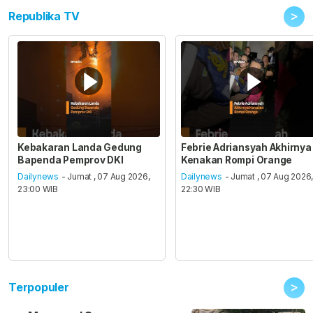
>
Republika TV
Kebakaran Landa Gedung
Febrie Adriansyah Akhirnya
Bapenda Pemprov DKI
Kenakan Rompi Orange
Dailynews
- Jumat , 07 Aug 2026,
Dailynews
- Jumat , 07 Aug 2026
23:00 WIB
22:30 WIB
>
Terpopuler