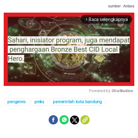
sumber : Antara
Baca selengkapnya
arrow_forward_ios
Powered by 
GliaStudios
pengemis
pmks
pemerintah kota bandung
Mute