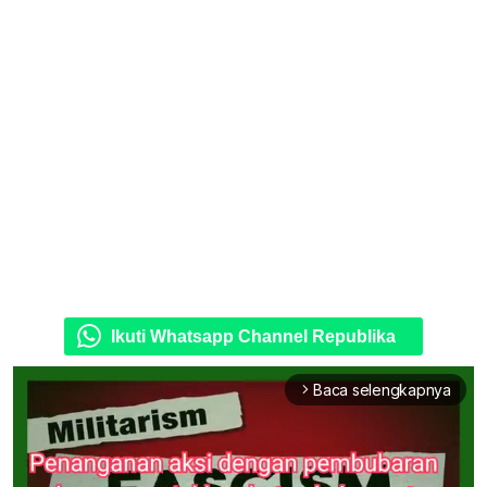
Ikuti Whatsapp Channel Republika
Baca selengkapnya
arrow_forward_ios