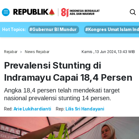
Hot Topics:
#Gubernur BI Mundur
#Kongres Umat Islam In
Rejabar
News Rejabar
Kamis , 13 Jun 2024, 13:43 WIB
Prevalensi Stunting di
Indramayu Capai 18,4 Persen
Angka 18,4 persen telah mendekati target
nasional prevalensi stunting 14 persen.
Red:
Arie Lukihardianti
Rep:
Lilis Sri Handayani