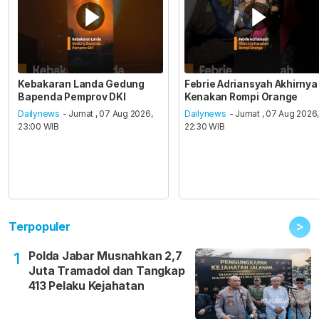
Kebakaran Landa Gedung
Febrie Adriansyah Akhirnya
Bapenda Pemprov DKI
Kenakan Rompi Orange
Dailynews
- Jumat , 07 Aug 2026,
Dailynews
- Jumat , 07 Aug 2026
23:00 WIB
22:30 WIB
>
Terpopuler
Polda Jabar Musnahkan 2,7
1
Juta Tramadol dan Tangkap
413 Pelaku Kejahatan