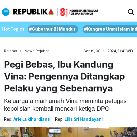
Hot Topics:
#Gubernur BI Mundur
#Kongres Umat Islam In
Rejabar
News Rejabar
Senin , 08 Jul 2024, 11:41 WIB
Pegi Bebas, Ibu Kandung
Vina: Pengennya Ditangkap
Pelaku yang Sebenarnya
Keluarga almarhumah Vina meminta petugas
kepolisian kembali mencari ketiga DPO
Red:
Arie Lukihardianti
Rep:
Lilis Sri Handayani