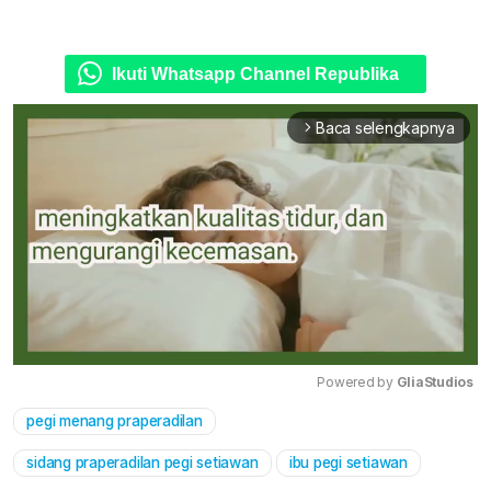
Ikuti Whatsapp Channel Republika
Baca selengkapnya
arrow_forward_ios
Powered by 
GliaStudios
pegi menang praperadilan
Mute
sidang praperadilan pegi setiawan
ibu pegi setiawan