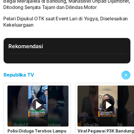
Begal Merajalela di Bandung, Mahasiswi Unpad Dijambret,
Ditodong Senjata Tajam dan Dilindas Motor
Pelari Dipukul OTK saat Event Lari di Yogya, Diselesaikan
Kekeluargaan
Rekomendasi
>
Republika TV
Polisi Diduga Terobos Lampu
Viral Pegawai P3K Bandung