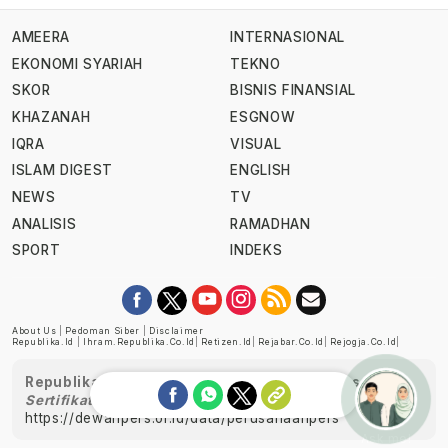
AMEERA
INTERNASIONAL
EKONOMI SYARIAH
TEKNO
SKOR
BISNIS FINANSIAL
KHAZANAH
ESGNOW
IQRA
VISUAL
ISLAM DIGEST
ENGLISH
NEWS
TV
ANALISIS
RAMADHAN
SPORT
INDEKS
About Us
|
Pedoman Siber
|
Disclaimer
Republika.id
|
Ihram.republika.co.id
|
Retizen.id
|
Rejabar.co.id
|
Rejogja.co.id
|
Republika telah diverifikasi oleh Dewan Pers
Sertifikat Nomor 1058/DP-Verifikasi/K/XII/2022
https://dewanpers.or.id/data/perusahaanpers
Ask me!