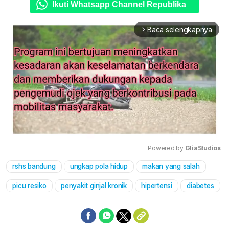
Ikuti Whatsapp Channel Republika
Baca selengkapnya
arrow_forward_ios
Powered by 
GliaStudios
rshs bandung
ungkap pola hidup
makan yang salah
Mute
picu resiko
penyakit ginjal kronik
hipertensi
diabetes