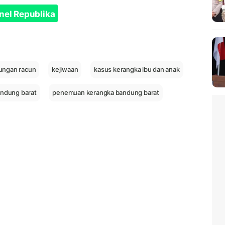
nel Republika
ungan racun
kejiwaan
kasus kerangka ibu dan anak
andung barat
penemuan kerangka bandung barat