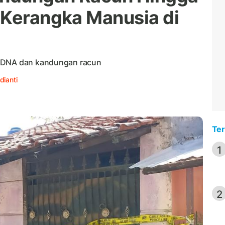
 Kerangka Manusia di
n DNA dan kandungan racun
dianti
Ter
1
2