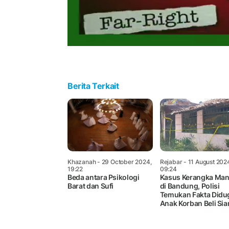
Berita Terkait
Khazanah
- 29 October 2024,
Rejabar
- 11 August 202
19:22
09:24
Beda antara Psikologi
Kasus Kerangka Man
Barat dan Sufi
di Bandung, Polisi
Temukan Fakta Didu
Anak Korban Beli Sia