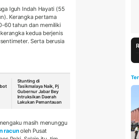
ga Iguh Indah Hayati (55
hun). Kerangka pertama
0-60 tahun dan memiliki
 kerangka kedua berjenis
 sentimeter. Serta berusia
Ter
Stunting di
bot
Tasikmalaya Naik, Pj
Gubernur Jabar Bey
2
Intruksikan Daerah
Lakukan Pemantauan
o mengaku masih menunggu
n racun
oleh Pusat
s Polri. Selain itu, tim