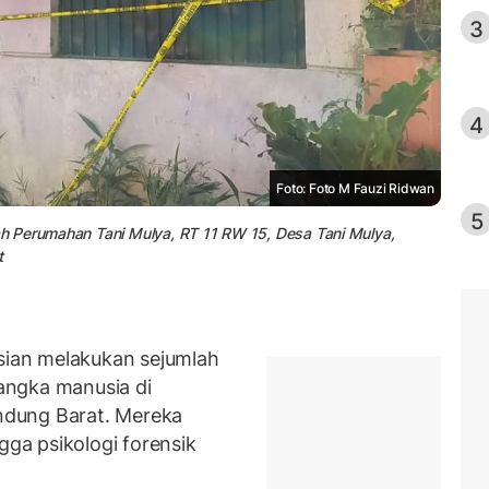
3
4
Foto: Foto M Fauzi Ridwan
5
h Perumahan Tani Mulya, RT 11 RW 15, Desa Tani Mulya,
t
ian melakukan sejumlah
angka manusia di
dung Barat. Mereka
a psikologi forensik