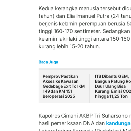
Kedua kerangka manusia tersebut didu
tahun) dan Elia Imanuel Putra (24 ta
berjenis kelamin perempuan berusia 5
tinggi 160-170 sentimeter. Sedangkan
kelamin laki-laki tinggi antara 150-160
kurang lebih 15-20 tahun.
Baca Juga
Pemprov Pastikan
ITB Dibantu GEM,
Akses ke Kawasan
Bangun Patung Ro
Gedebage Exit Tol KM
Daur Ulang Bisa
149 dan KM 151
Kurangi Emisi CO
Beroperasi 2025
hingga 11,25 Ton
Kapolres Cimahi AKBP Tri Suharson
hasil pemeriksaan DNA dan
kandunga
Laboratorium Forensik (Puslabfor) Mabe