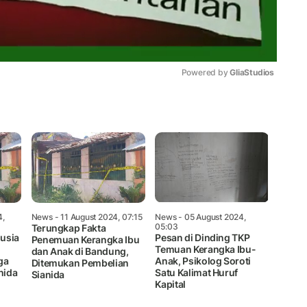
Powered by 
GliaStudios
Mute
4,
News
- 11 August 2024, 07:15
News
- 05 August 2024,
05:03
Terungkap Fakta
usia
Pesan di Dinding TKP
Penemuan Kerangka Ibu
Temuan Kerangka Ibu-
dan Anak di Bandung,
ga
Anak, Psikolog Soroti
Ditemukan Pembelian
nida
Satu Kalimat Huruf
Sianida
Kapital