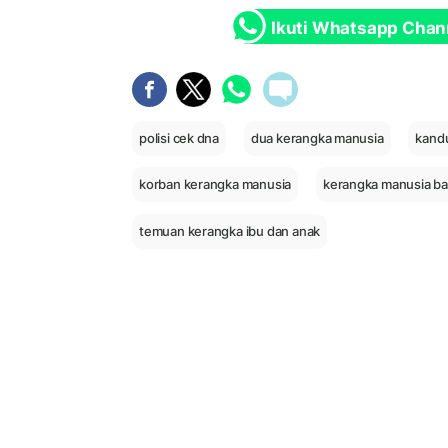
Ikuti Whatsapp Chan
polisi cek dna
dua kerangka manusia
kand
korban kerangka manusia
kerangka manusia b
temuan kerangka ibu dan anak