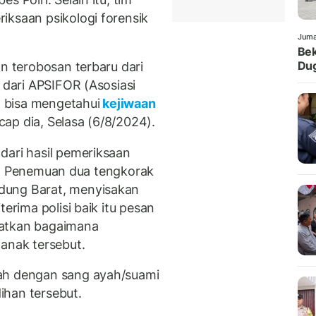
iksaan psikologi forensik
Juma
Bek
Dug
an terobosan terbaru dari
k dari APSIFOR (Asosiasi
ta bisa mengetahui
kejiwaan
ap dia, Selasa (6/8/2024).
dari hasil pemeriksaan
fik. Penemuan dua tengkorak
dung Barat, menyisakan
terima polisi baik itu pesan
hatkan bagaimana
 anak tersebut.
ah dengan sang ayah/suami
ihan tersebut.