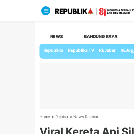
NEWS
BANDUNG RAYA
Republika
Republika TV
REJabar
REJog
>
>
Home
Rejabar
News Rejabar
Viral Kereta Api S