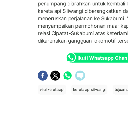
penumpang diarahkan untuk kembali 
kereta api Siliwangi diberangkatkan da
meneruskan perjalanan ke Sukabumi.
menyampaikan permohonan maaf ke
relasi Cipatat-Sukabumi atas keterlam
dikarenakan gangguan lokomotif terse
Ikuti Whatsapp Chan
viral kereta api
kereta api siliwangi
tujuan 