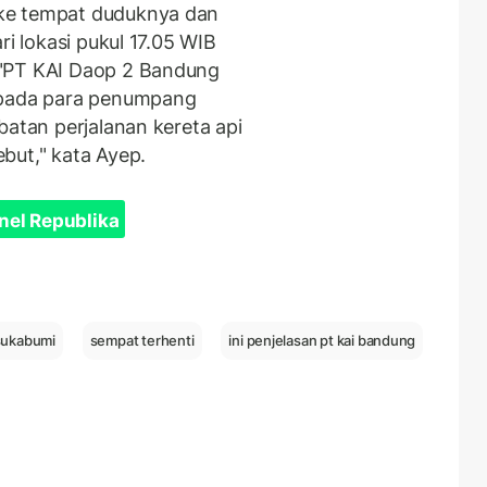
ke tempat duduknya dan
ri lokasi pukul 17.05 WIB
 "PT KAI Daop 2 Bandung
pada para penumpang
batan perjalanan kereta api
but," kata Ayep.
nel Republika
sukabumi
sempat terhenti
ini penjelasan pt kai bandung