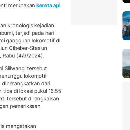
henti merupakan
kereta api
n kronologis kejadian
abumi, terjadi pada hari
mi gangguan lokomotif di
siun Cibeber-Stasiun
, Rabu (4/9/2024).
 Siliwangi tersebut
 menunggu lokomotif
 diberangkatkan dari
tiba di lokasi pukul 16.55
nti tersebut dirangkaikan
engan pemeriksaan
, ia mengatakan