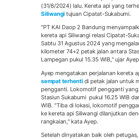
(31/8/2024) lalu. Kereta api yang ter
Siliwangi
tujuan Cipatat-Sukabumi.
"PT KAI Daop 2 Bandung menyampaika
kereta api Siliwangi relasi Cipatat-Suk
Sabtu 31 Agustus 2024 yang mengala
kilometer 74+2 petak jalan antara Sta
Lampegan pukul 15.35 WIB," ujar Ayep
Ayep mengatakan perjalanan kereta api
sempat terhenti
di petak jalan untuk
pengganti. Lokomotif pengganti yang
Stasiun Sukabumi pukul 16.25 WIB dan 
WIB. "Tiba di lokasi, lokomotif pengga
ke kereta api Siliwangi dilanjutkan d
rangkaian," kata Ayep.
Setelah dinyatakan baik oleh petugas