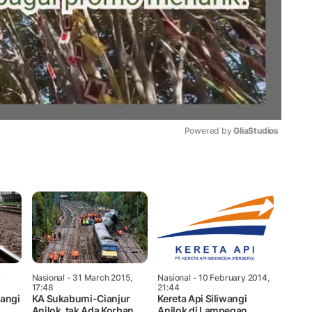
Powered by 
GliaStudios
Mute
y
Nasional
- 31 March 2015,
Nasional
- 10 February 2014,
17:48
21:44
wangi
KA Sukabumi-Cianjur
Kereta Api Siliwangi
Anjlok, tak Ada Korban
Anjlok di Lampegan