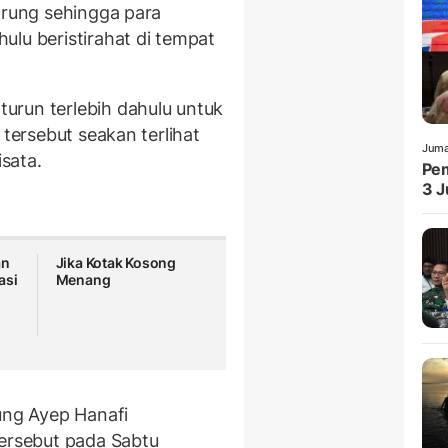
arung sehingga para
ulu beristirahat di tempat
urun terlebih dahulu untuk
 tersebut seakan terlihat
Juma
sata.
Pem
3 J
an
Jika Kotak Kosong
asi
Menang
ng Ayep Hanafi
tersebut pada Sabtu