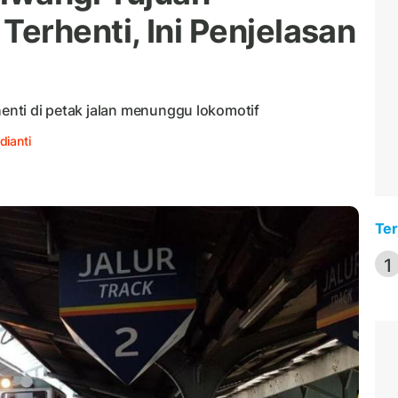
erhenti, Ini Penjelasan
henti di petak jalan menunggu lokomotif
dianti
Ter
1