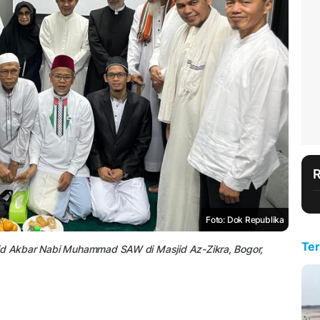
Foto: Dok Republika
Ter
lid Akbar Nabi Muhammad SAW di Masjid Az-Zikra, Bogor,