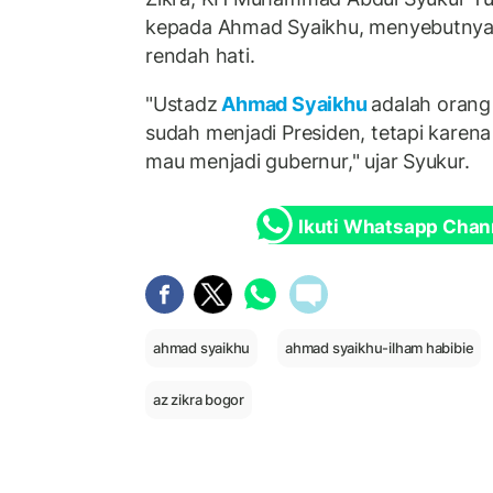
kepada Ahmad Syaikhu, menyebutnya
rendah hati.
"Ustadz
Ahmad Syaikhu
adalah orang
sudah menjadi Presiden, tetapi karen
mau menjadi gubernur," ujar Syukur.
Ikuti Whatsapp Chan
ahmad syaikhu
ahmad syaikhu-ilham habibie
az zikra bogor