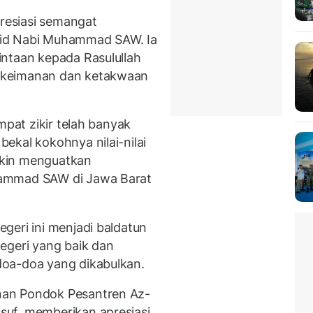
esiasi semangat
lid Nabi Muhammad SAW. Ia
ntaan kepada Rasulullah
 keimanan dan ketakwaan
mpat zikir telah banyak
ekal kokohnya nilai-nilai
akin menguatkan
hammad SAW di Jawa Barat
geri ini menjadi baldatun
egeri yang baik dan
oa-doa yang dikabulkan.
nan Pondok Pesantren Az-
uf, memberikan apresiasi