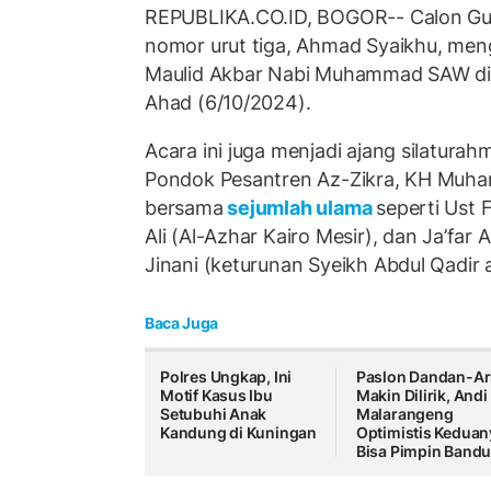
REPUBLIKA.CO.ID, BOGOR-- Calon Gub
nomor urut tiga, Ahmad Syaikhu, meng
Maulid Akbar Nabi Muhammad SAW di M
Ahad (6/10/2024).
Acara ini juga menjadi ajang silatura
Pondok Pesantren Az-Zikra, KH Muha
bersama
sejumlah ulama
seperti Ust 
Ali (Al-Azhar Kairo Mesir), dan Ja’far
Jinani (keturunan Syeikh Abdul Qadir al
Baca Juga
Polres Ungkap, Ini
Paslon Dandan-Ar
Motif Kasus Ibu
Makin Dilirik, Andi
Setubuhi Anak
Malarangeng
Kandung di Kuningan
Optimistis Keduan
Bisa Pimpin Band