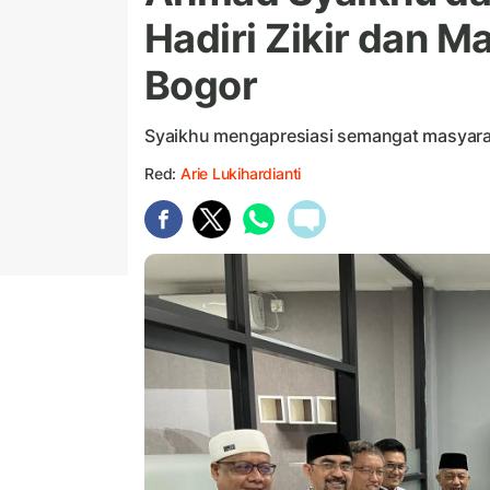
Hadiri Zikir dan M
Bogor
Syaikhu mengapresiasi semangat masyar
Red:
Arie Lukihardianti