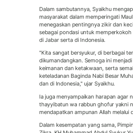
Dalam sambutannya, Syaikhu mengapr
masyarakat dalam memperingati Mau
menegaskan pentingnya zikir dan keci
sebagai pondasi untuk memperkokoh
di Jabar serta di Indonesia.
"Kita sangat bersyukur, di berbagai te
dikumandangkan. Semoga ini menjadi b
keimanan dan ketakwaan, serta sem
keteladanan Baginda Nabi Besar Mu
dan di Indonesia," ujar Syaikhu.
Ia juga menyampaikan harapan agar ne
thayyibatun wa rabbun ghofur yakni n
mendapatkan ampunan Allah melalui d
Dalam kesempatan yang sama, Pimpi
Zikra, KH Muhammad Abdul Syukur Yus