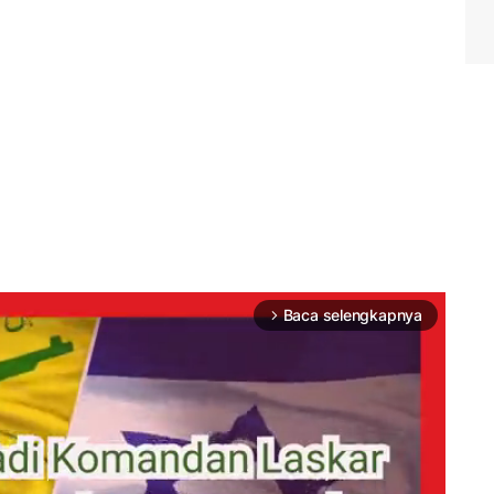
Baca selengkapnya
arrow_forward_ios