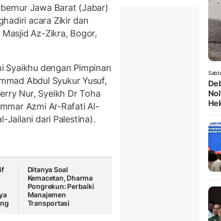
ernur Jawa Barat (Jabar)
hadiri acara Zikir dan
asjid Az-Zikra, Bogor,
hmi Syaikhu dengan Pimpinan
Sabt
mmad Abdul Syukur Yusuf,
Deb
Ferry Nur, Syeikh Dr Toha
Nol
He
 Ammar Azmi Ar-Rafati Al-
-Jailani dari Palestina).
if
Ditanya Soal
Kemacetan, Dharma
Pongrekun: Perbaiki
ya
Manajemen
ung
Transportasi