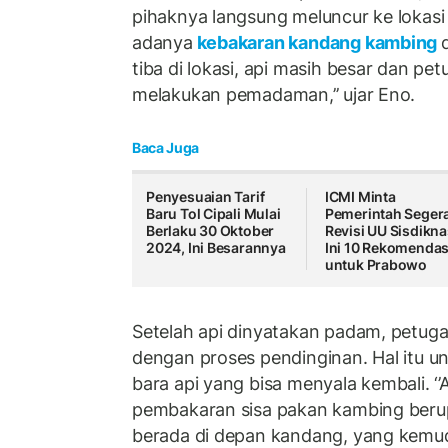
pihaknya langsung meluncur ke lokasi
adanya
kebakaran kandang kambing
tiba di lokasi, api masih besar dan pe
melakukan pemadaman,’’ ujar Eno.
Baca Juga
Penyesuaian Tarif
ICMI Minta
Baru Tol Cipali Mulai
Pemerintah Seger
Berlaku 30 Oktober
Revisi UU Sisdikna
2024, Ini Besarannya
Ini 10 Rekomendas
untuk Prabowo
Setelah api dinyatakan padam, petug
dengan proses pendinginan. Hal itu u
bara api yang bisa menyala kembali. ‘’A
pembakaran sisa pakan kambing beru
berada di depan kandang, yang kemu