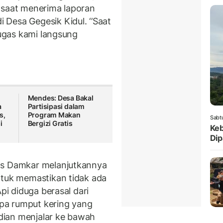
 saat menerima laporan
di Desa Gegesik Kidul. ‘’Saat
tugas kami langsung
Mendes: Desa Bakal
a
Partisipasi dalam
s,
Program Makan
Sabt
i
Bergizi Gratis
Keb
Dip
as Damkar melanjutkannya
ntuk memastikan tidak ada
pi diduga berasal dari
pa rumput kering yang
dian menjalar ke bawah