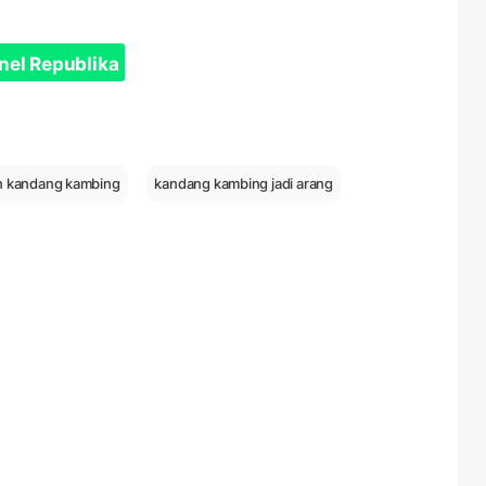
nel Republika
n kandang kambing
kandang kambing jadi arang