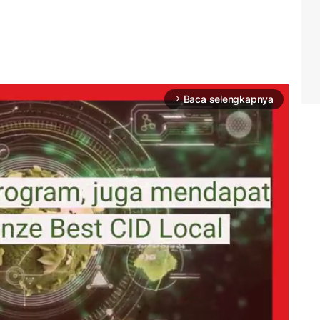
Baca selengkapnya
arrow_forward_ios