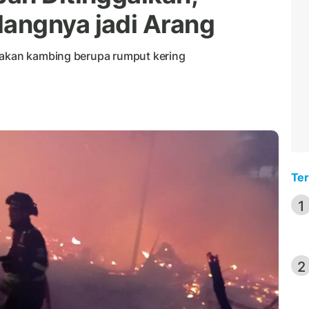
angnya jadi Arang
pakan kambing berupa rumput kering
Ter
1
2