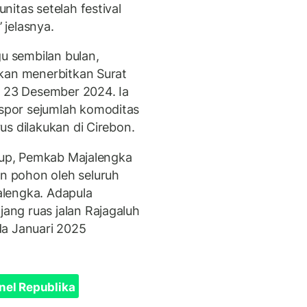
itas setelah festival
 jelasnya.
 sembilan bulan,
nkan menerbitkan Surat
i 23 Desember 2024. Ia
por sejumlah komoditas
s dilakukan di Cirebon.
idup, Pemkab Majalengka
 pohon oleh seluruh
lengka. Adapula
ng ruas jalan Rajagaluh
da Januari 2025
nel Republika