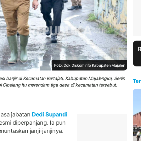
Foto: Dok Diskominfo Kabupaten Majalen
asi banjir di Kecamatan Kertajati, Kabupaten Majalengka, Senin
Ter
ai Cipelang itu merendam tiga desa di kecamatan tersebut.
asa jabatan
Dedi Supandi
esmi diperpanjang. Ia pun
untaskan janji-janjinya.