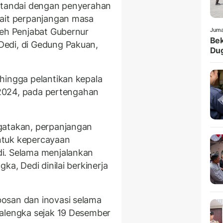
ditandai dengan penyerahan
kait perpanjangan masa
leh Penjabat Gubernur
Juma
Bek
edi, di Gedung Pakuan,
Dug
hingga pelantikan kepala
k 2024, pada pertengahan
gatakan, perpanjangan
ntuk kepercayaan
i. Selama menjalankan
ka, Dedi dinilai berkinerja
osan dan inovasi selama
jalengka sejak 19 Desember