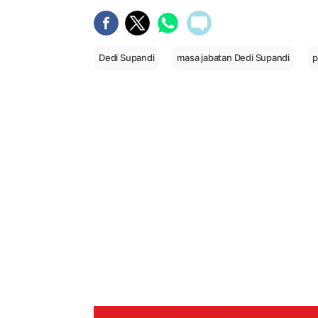
Dedi Supandi
masa jabatan Dedi Supandi
p