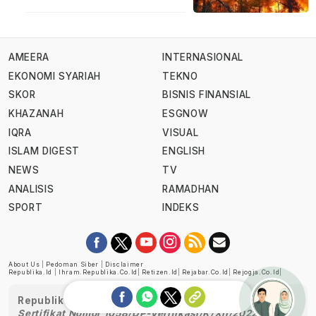
AMEERA
INTERNASIONAL
EKONOMI SYARIAH
TEKNO
SKOR
BISNIS FINANSIAL
KHAZANAH
ESGNOW
IQRA
VISUAL
ISLAM DIGEST
ENGLISH
NEWS
TV
ANALISIS
RAMADHAN
SPORT
INDEKS
About Us
|
Pedoman Siber
|
Disclaimer
Republika.id
|
Ihram.republika.co.id
|
Retizen.id
|
Rejabar.co.id
|
Rejogja.co.id
|
Republika telah diverifikasi oleh Dewan Pers
Sertifikat Nomor 1058/DP-Verifikasi/K/XII/2022