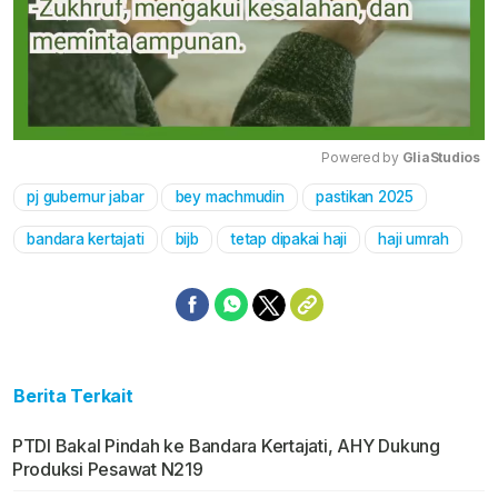
Powered by 
GliaStudios
pj gubernur jabar
bey machmudin
pastikan 2025
Mute
bandara kertajati
bijb
tetap dipakai haji
haji umrah
Berita Terkait
PTDI Bakal Pindah ke Bandara Kertajati, AHY Dukung
Produksi Pesawat N219