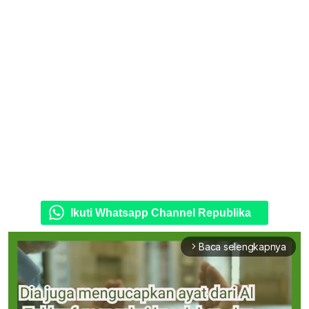
Ikuti Whatsapp Channel Republika
Baca selengkapnya
arrow_forward_ios