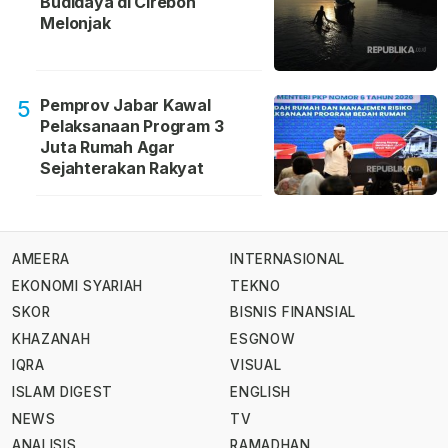
Budidaya di Cirebon
Melonjak
Pemprov Jabar Kawal
5
Pelaksanaan Program 3
Juta Rumah Agar
Sejahterakan Rakyat
AMEERA
INTERNASIONAL
EKONOMI SYARIAH
TEKNO
SKOR
BISNIS FINANSIAL
KHAZANAH
ESGNOW
IQRA
VISUAL
ISLAM DIGEST
ENGLISH
NEWS
TV
ANALISIS
RAMADHAN