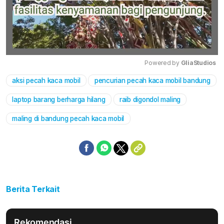
Powered by 
GliaStudios
aksi pecah kaca mobil
pencurian pecah kaca mobil bandung
Mute
laptop barang berharga hilang
raib digondol maling
maling di bandung pecah kaca mobil
Berita Terkait
Rekomendasi