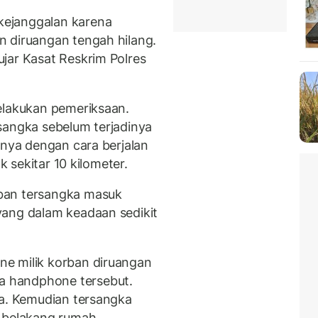
ejanggalan karena
n diruangan tengah hilang.
jar Kasat Reskrim Polres
elakukan pemeriksaan.
sangka sebelum terjadinya
hnya dengan cara berjalan
k sekitar 10 kilometer.
ban tersangka masuk
yang dalam keadaan sedikit
e milik korban diruangan
 handphone tersebut.
la. Kemudian tersangka
a belakang rumah