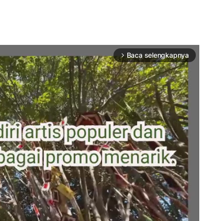
Baca selengkapnya
arrow_forward_ios