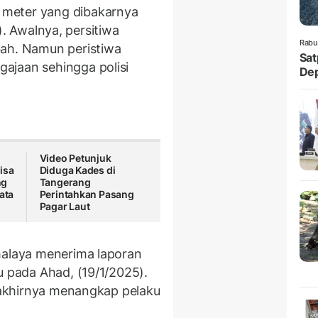
meter yang dibakarnya
27). Awalnya, persitiwa
Rabu
bah. Namun peristiwa
Sat
ajaan sehingga polisi
Dep
Video Petunjuk
isa
Diduga Kades di
ng
Tangerang
ata
Perintahkan Pasang
Pagar Laut
malaya menerima laporan
u pada Ahad, (19/1/2025).
i akhirnya menangkap pelaku