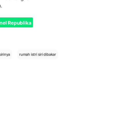
.
nel Republika
sirinya
rumah istri siri dibakar