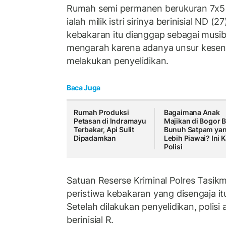
Rumah semi permanen berukuran 7x5 
ialah milik istri sirinya berinisial ND (
kebakaran itu dianggap sebagai musi
mengarah karena adanya unsur keseng
melakukan penyelidikan.
Baca Juga
Rumah Produksi
Bagaimana Anak
Petasan di Indramayu
Majikan di Bogor B
Terbakar, Api Sulit
Bunuh Satpam ya
Dipadamkan
Lebih Piawai? Ini K
Polisi
Satuan Reserse Kriminal Polres Tasik
peristiwa kebakaran yang disengaja it
Setelah dilakukan penyelidikan, polis
berinisial R.