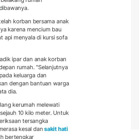
 dibawanya.
etelah korban bersama anak
rnya karena mencium bau
t api menyala di kursi sofa
adik ipar dan anak korban
depan rumah. "Selanjutnya
pada keluarga dan
mkan dengan bantuan warga
ta dia.
ulang kerumah melewati
sejauh 10 kilo meter. Untuk
meriksaan tersangka
merasa kesal dan
sakit hati
ah bertengkar