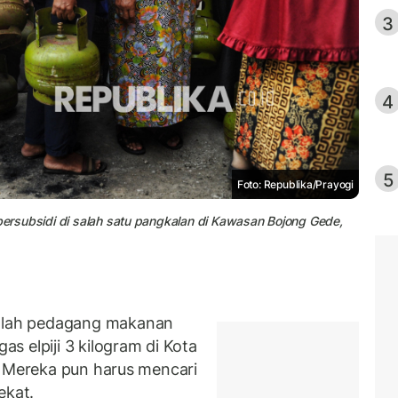
3
4
5
Foto: Republika/Prayogi
 bersubsidi di salah satu pangkalan di Kawasan Bojong Gede,
lah pedagang makanan
 elpiji 3 kilogram di Kota
. Mereka pun harus mencari
ekat.