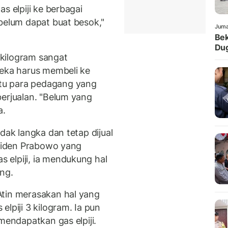
s elpiji ke berbagai
 belum dapat buat besok,"
Juma
Bek
Dug
kilogram sangat
reka harus membeli ke
tu para pedagang yang
berjualan. "Belum yang
a.
dak langka dan tetap dijual
esiden Prabowo yang
elpiji, ia mendukung hal
ng.
Atin merasakan hal yang
lpiji 3 kilogram. Ia pun
mendapatkan gas elpiji.