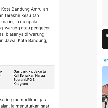
i Kota Bandung Amrullah
 terakhir kesulitan
ama ini, ia mengaku
ung-warung atau pengecer
gas, biasanya di warung
alan Jawa, Kota Bandung,
Ter
a-
Gas Langka, Jakarta
li
Kaji Kenaikan Harga
n
Eceran LPG 3
Kilogram
sering membelikan gas
ualan. Ia menuturkan saat