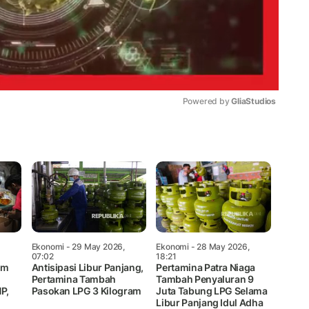
Powered by 
GliaStudios
Mute
Ekonomi
- 29 May 2026,
Ekonomi
- 28 May 2026,
07:02
18:21
am
Antisipasi Libur Panjang,
Pertamina Patra Niaga
Pertamina Tambah
Tambah Penyaluran 9
P,
Pasokan LPG 3 Kilogram
Juta Tabung LPG Selama
Libur Panjang Idul Adha