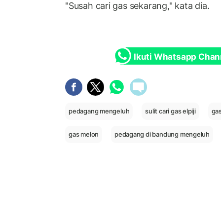
"Susah cari gas sekarang," kata dia.
Ikuti Whatsapp Chan
pedagang mengeluh
sulit cari gas elpiji
gas
gas melon
pedagang di bandung mengeluh