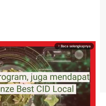
Baca selengkapnya
arrow_forward_ios