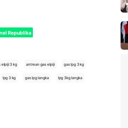
nel Republika
 elpiji 3 kg
antrean gas elpiji
gas lpg 3 kg
lpg 3 kg
gas lpg langka
lpg 3kg langka