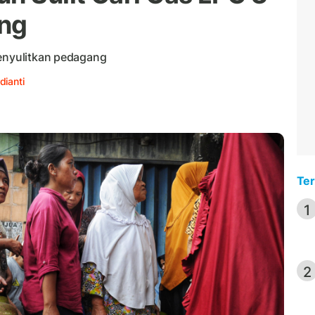
ung
menyulitkan pedagang
dianti
Ter
1
2