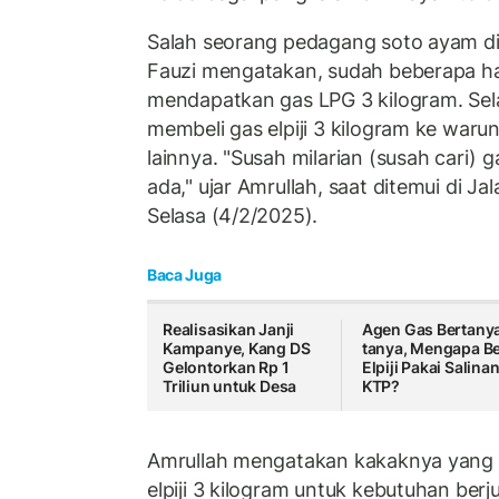
Salah seorang pedagang soto ayam d
Fauzi mengatakan, sudah beberapa hari
mendapatkan gas LPG 3 kilogram. Sel
membeli gas elpiji 3 kilogram ke war
lainnya. "Susah milarian (susah cari) 
ada," ujar Amrullah, saat ditemui di J
Selasa (4/2/2025).
Baca Juga
Realisasikan Janji
Agen Gas Bertany
Kampanye, Kang DS
tanya, Mengapa Be
Gelontorkan Rp 1
Elpiji Pakai Salina
Triliun untuk Desa
KTP?
Amrullah mengatakan kakaknya yang 
elpiji 3 kilogram untuk kebutuhan berj