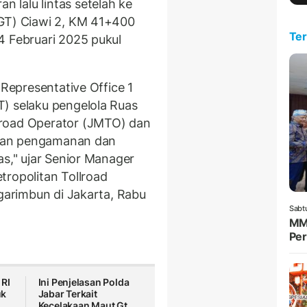
lalu lintas setelah ke
(GT) Ciawi 2, KM 41+400
Ter
4 Februari 2025 pukul
 Representative Office 1
) selaku pengelola Ruas
lroad Operator (JMTO) dan
kukan pengamanan dan
as," ujar Senior Manager
tropolitan Tollroad
ngarimbun di Jakarta, Rabu
Sabt
MMS
Per
 RI
Ini Penjelasan Polda
uk
Jabar Terkait
Kecelakaan Maut Gt