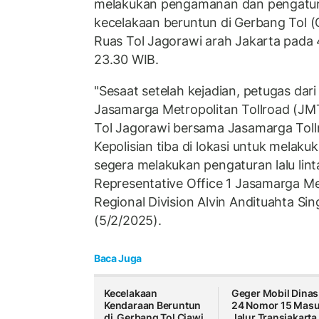
melakukan pengamanan dan pengaturan 
kecelakaan beruntun di Gerbang Tol 
Ruas Tol Jagorawi arah Jakarta pada 
23.30 WIB.
"Sesaat setelah kejadian, petugas dari
Jasamarga Metropolitan Tollroad (JMT
Tol Jagorawi bersama Jasamarga Tol
Kepolisian tiba di lokasi untuk mela
segera melakukan pengaturan lalu lint
Representative Office 1 Jasamarga Me
Regional Division Alvin Andituahta Si
(5/2/2025).
Baca Juga
Kecelakaan
Geger Mobil Dinas
Kendaraan Beruntun
24 Nomor 15 Mas
di Gerbang Tol Ciawi,
Jalur Transjakarta