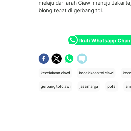
melaju dari arah Ciawi menuju Jakart
blong tepat di gerbang tol.
Ikuti Whatsapp Chan
kecelakaan ciawi
kecelakaan tol ciawi
kece
gerbang tol ciawi
jasa marga
polisi
ama