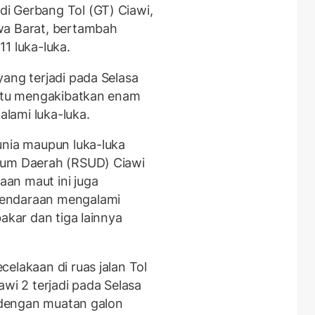
i Gerbang Tol (GT) Ciawi,
wa Barat, bertambah
1 luka-luka.
ang terjadi pada Selasa
 itu mengakibatkan enam
lami luka-luka.
unia maupun luka-luka
mum Daerah (RSUD) Ciawi
an maut ini juga
kendaraan mengalami
akar dan tiga lainnya
elakaan di ruas jalan Tol
awi 2 terjadi pada Selasa
k dengan muatan galon