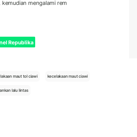
a, kemudian mengalami rem
nel Republika
lakaan maut tol ciawi
kecelakaan maut ciawi
nkan lalu lintas