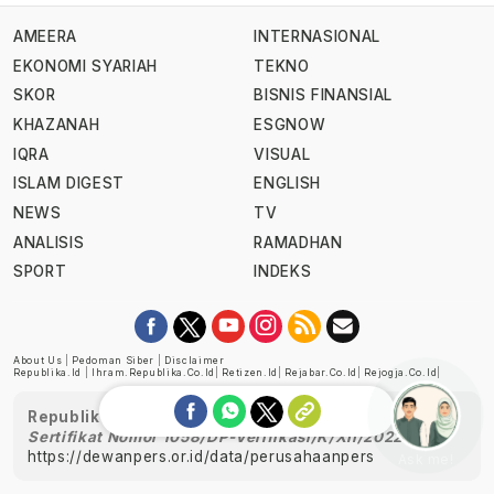
AMEERA
INTERNASIONAL
EKONOMI SYARIAH
TEKNO
SKOR
BISNIS FINANSIAL
KHAZANAH
ESGNOW
IQRA
VISUAL
ISLAM DIGEST
ENGLISH
NEWS
TV
ANALISIS
RAMADHAN
SPORT
INDEKS
About Us
|
Pedoman Siber
|
Disclaimer
Republika.id
|
Ihram.republika.co.id
|
Retizen.id
|
Rejabar.co.id
|
Rejogja.co.id
|
Republika telah diverifikasi oleh Dewan Pers
Sertifikat Nomor 1058/DP-Verifikasi/K/XII/2022
https://dewanpers.or.id/data/perusahaanpers
Ask me!