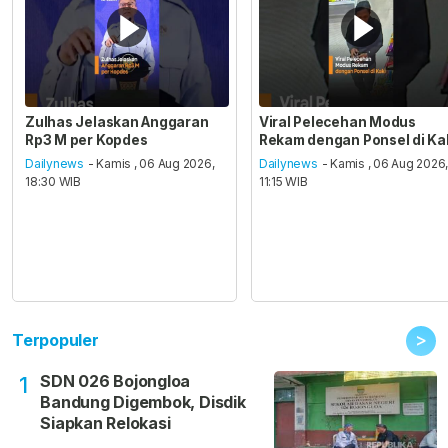
Zulhas Jelaskan Anggaran
Viral Pelecehan Modus
Rp3 M per Kopdes
Rekam dengan Ponsel di Ka
Dailynews
- Kamis , 06 Aug 2026,
Dailynews
- Kamis , 06 Aug 2026
18:30 WIB
11:15 WIB
>
Terpopuler
SDN 026 Bojongloa
1
Bandung Digembok, Disdik
Siapkan Relokasi