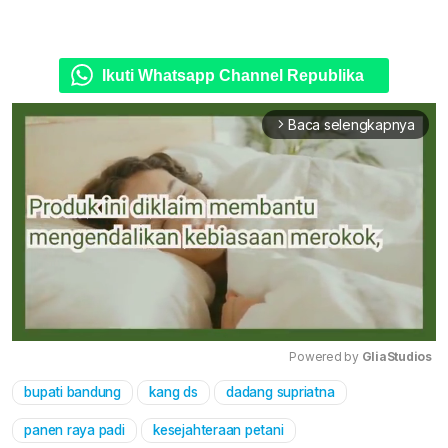
Ikuti Whatsapp Channel Republika
Baca selengkapnya
arrow_forward_ios
Powered by 
GliaStudios
bupati bandung
kang ds
dadang supriatna
Mute
panen raya padi
kesejahteraan petani