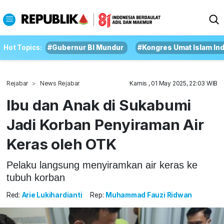
Hot Topics:
#Gubernur BI Mundur
#Kongres Umat Islam In
Rejabar
News Rejabar
Kamis , 01 May 2025, 22:03 WIB
Ibu dan Anak di Sukabumi
Jadi Korban Penyiraman Air
Keras oleh OTK
Pelaku langsung menyiramkan air keras ke
tubuh korban
Red:
Arie Lukihardianti
Rep:
Muhammad Fauzi Ridwan