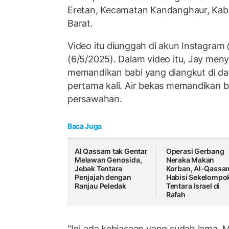
Eretan, Kecamatan Kandanghaur, Kab
Barat.
Video itu diunggah di akun Instagram
(6/5/2025). Dalam video itu, Jay men
memandikan babi yang diangkut di da
pertama kali. Air bekas memandikan ba
persawahan.
Baca Juga
Al Qassam tak Gentar
Operasi Gerbang
Melawan Genosida,
Neraka Makan
Jebak Tentara
Korban, Al-Qassa
Penjajah dengan
Habisi Sekelompo
Ranjau Peledak
Tentara Israel di
Rafah
“Ini ada kebiasaan yang sudah lama. 