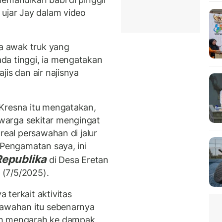
 ujar Jay dalam video
ia awak truk yang
da tinggi, ia mengatakan
jis dan air najisnya
 Kresna itu mengatakan,
warga sekitar mengingat
real persawahan di jalur
“Pengamatan saya, ini
Republika
di Desa Eretan
(7/5/2025).
terkait aktivitas
sawahan itu sebenarnya
ih mengarah ke dampak