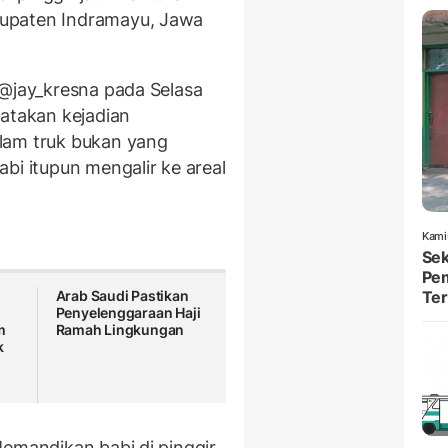
upaten Indramayu, Jawa
 @jay_kresna pada Selasa
yatakan kejadian
lam truk bukan yang
bi itupun mengalir ke areal
Kami
Sek
Pem
Arab Saudi Pastikan
Ter
Penyelenggaraan Haji
m
Ramah Lingkungan
k
Memandikan babi di pinggir