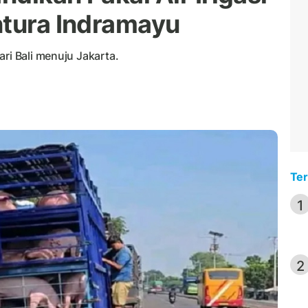
ntura Indramayu
ri Bali menuju Jakarta.
Ter
1
2