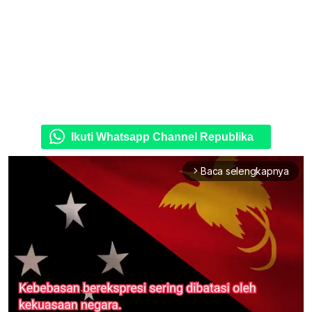
Ikuti Whatsapp Channel Republika
Baca selengkapnya
arrow_forward_ios