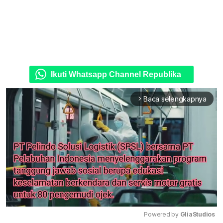
Ikuti Whatsapp Channel Republika
Baca selengkapnya
arrow_forward_ios
Powered by 
GliaStudios