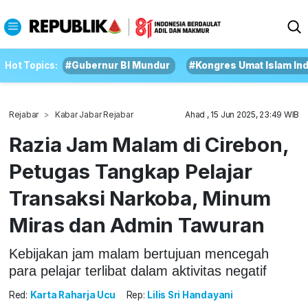
Hot Topics:
#Gubernur BI Mundur
#Kongres Umat Islam In
Rejabar
Kabar Jabar Rejabar
Ahad , 15 Jun 2025, 23:49 WIB
Razia Jam Malam di Cirebon,
Petugas Tangkap Pelajar
Transaksi Narkoba, Minum
Miras dan Admin Tawuran
Kebijakan jam malam bertujuan mencegah
para pelajar terlibat dalam aktivitas negatif
Red:
Karta Raharja Ucu
Rep:
Lilis Sri Handayani