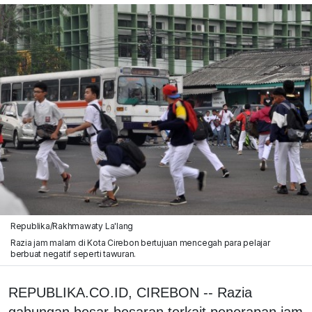
Republika/Rakhmawaty La'lang
Razia jam malam di Kota Cirebon bertujuan mencegah para pelajar
berbuat negatif seperti tawuran.
REPUBLIKA.CO.ID, CIREBON -- Razia
gabungan besar-besaran terkait penerapan jam