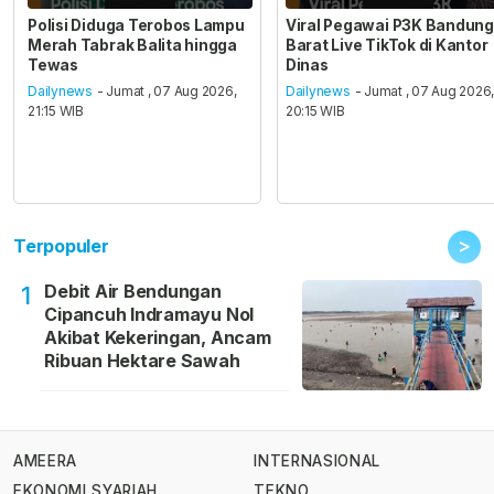
Polisi Diduga Terobos Lampu
Viral Pegawai P3K Bandung
Merah Tabrak Balita hingga
Barat Live TikTok di Kantor
Tewas
Dinas
Dailynews
- Jumat , 07 Aug 2026,
Dailynews
- Jumat , 07 Aug 2026
21:15 WIB
20:15 WIB
>
Terpopuler
Debit Air Bendungan
1
Cipancuh Indramayu Nol
Akibat Kekeringan, Ancam
Ribuan Hektare Sawah
AMEERA
INTERNASIONAL
EKONOMI SYARIAH
TEKNO