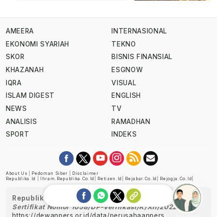
AMEERA
INTERNASIONAL
EKONOMI SYARIAH
TEKNO
SKOR
BISNIS FINANSIAL
KHAZANAH
ESGNOW
IQRA
VISUAL
ISLAM DIGEST
ENGLISH
NEWS
TV
ANALISIS
RAMADHAN
SPORT
INDEKS
About Us
|
Pedoman Siber
|
Disclaimer
Republika.id
|
Ihram.republika.co.id
|
Retizen.id
|
Rejabar.co.id
|
Rejogja.co.id
|
Republika telah diverifikasi oleh Dewan Pers
Sertifikat Nomor 1058/DP-Verifikasi/K/XII/2022
https://dewanpers.or.id/data/perusahaanpers
Ask me!