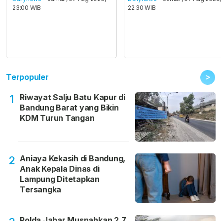
23:00 WIB
22:30 WIB
>
Terpopuler
Riwayat Salju Batu Kapur di
1
Bandung Barat yang Bikin
KDM Turun Tangan
Aniaya Kekasih di Bandung,
2
Anak Kepala Dinas di
Lampung Ditetapkan
Tersangka
Polda Jabar Musnahkan 2,7