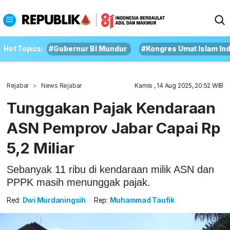
Hot Topics:
#Gubernur BI Mundur
#Kongres Umat Islam In
Rejabar
News Rejabar
Kamis , 14 Aug 2025, 20:52 WIB
Tunggakan Pajak Kendaraan
ASN Pemprov Jabar Capai Rp
5,2 Miliar
Sebanyak 11 ribu di kendaraan milik ASN dan
PPPK masih menunggak pajak.
Red:
Dwi Murdaningsih
Rep:
Muhammad Taufik