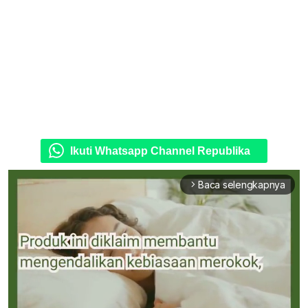
Ikuti Whatsapp Channel Republika
Baca selengkapnya
arrow_forward_ios