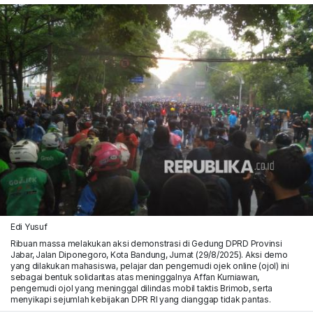
Edi Yusuf
Ribuan massa melakukan aksi demonstrasi di Gedung DPRD Provinsi
Jabar, Jalan Diponegoro, Kota Bandung, Jumat (29/8/2025). Aksi demo
yang dilakukan mahasiswa, pelajar dan pengemudi ojek online (ojol) ini
sebagai bentuk solidaritas atas meninggalnya Affan Kurniawan,
pengemudi ojol yang meninggal dilindas mobil taktis Brimob, serta
menyikapi sejumlah kebijakan DPR RI yang dianggap tidak pantas.