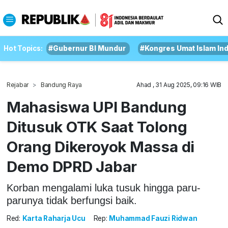
Hot Topics:
#Gubernur BI Mundur
#Kongres Umat Islam In
Rejabar
Bandung Raya
Ahad , 31 Aug 2025, 09:16 WIB
Mahasiswa UPI Bandung
Ditusuk OTK Saat Tolong
Orang Dikeroyok Massa di
Demo DPRD Jabar
Korban mengalami luka tusuk hingga paru-
parunya tidak berfungsi baik.
Red:
Karta Raharja Ucu
Rep:
Muhammad Fauzi Ridwan