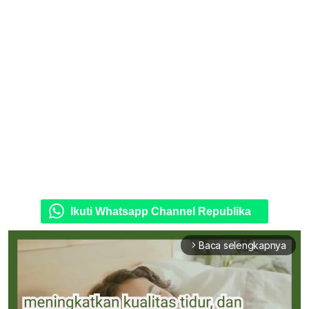
Ikuti Whatsapp Channel Republika
Baca selengkapnya
arrow_forward_ios