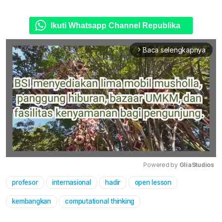
Ikuti Whatsapp Channel Republika
Baca selengkapnya
arrow_forward_ios
Powered by 
GliaStudios
profesor
internasional
hadir
open lesson
Mute
kembangkan
computational thinking