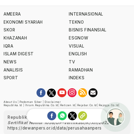
AMEERA
INTERNASIONAL
EKONOMI SYARIAH
TEKNO
SKOR
BISNIS FINANSIAL
KHAZANAH
ESGNOW
IQRA
VISUAL
ISLAM DIGEST
ENGLISH
NEWS
TV
ANALISIS
RAMADHAN
SPORT
INDEKS
About Us
|
Pedoman Siber
|
Disclaimer
Republika.id
|
Ihram.republika.co.id
|
Retizen.id
|
Rejabar.co.id
|
Rejogja.co.id
|
Republika telah diverifikasi oleh Dewan Pers
Sertifikat Nomor 1058/DP-Verifikasi/K/XII/2022
https://dewanpers.or.id/data/perusahaanpers
Ask me!