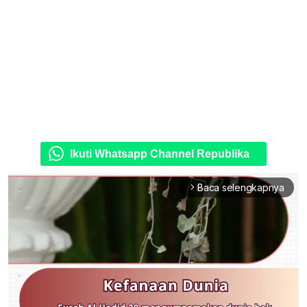
Ikuti Whatsapp Channel Republika
Baca selengkapnya
arrow_forward_ios