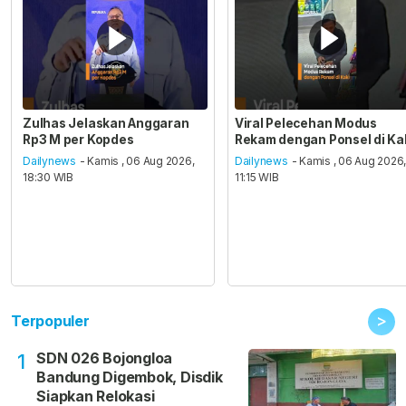
Zulhas Jelaskan Anggaran
Viral Pelecehan Modus
Rp3 M per Kopdes
Rekam dengan Ponsel di Ka
Dailynews
- Kamis , 06 Aug 2026,
Dailynews
- Kamis , 06 Aug 2026
18:30 WIB
11:15 WIB
>
Terpopuler
SDN 026 Bojongloa
1
Bandung Digembok, Disdik
Siapkan Relokasi