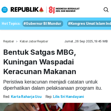
Hot Topics:
#Gubernur BI Mundur
#Kongres Umat Islam In
Rejabar
Kabar Jabar Rejabar
Jumat , 26 Sep 2025, 19:45 WIB
Bentuk Satgas MBG,
Kuningan Waspadai
Keracunan Makanan
Peristiwa keracunan menjadi catatan untuk
diperhatikan dalam pelaksanaan program itu.
Red:
Karta Raharja Ucu
Rep:
Lilis Sri Handayani