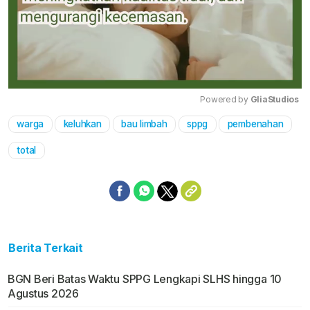
Powered by 
GliaStudios
warga
keluhkan
bau limbah
sppg
pembenahan
Mute
total
Berita Terkait
BGN Beri Batas Waktu SPPG Lengkapi SLHS hingga 10
Agustus 2026