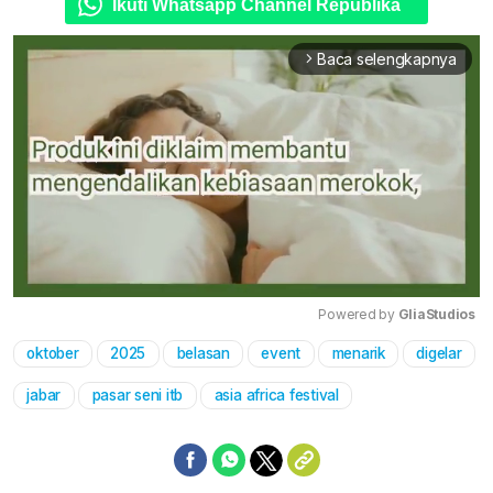
Ikuti Whatsapp Channel Republika
Baca selengkapnya
arrow_forward_ios
Powered by 
GliaStudios
oktober
2025
belasan
event
menarik
digelar
Mute
jabar
pasar seni itb
asia africa festival