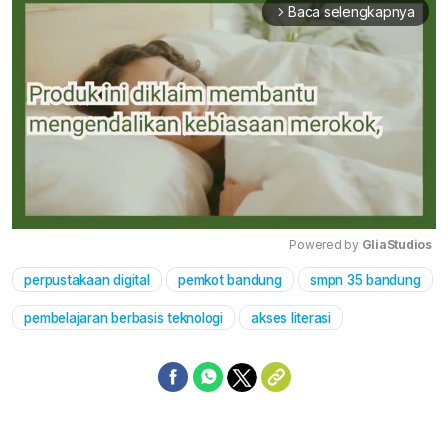
Baca selengkapnya
arrow_forward_ios
Powered by 
GliaStudios
perpustakaan digital
pemkot bandung
smpn 35 bandung
Mute
pembelajaran berbasis teknologi
akses literasi