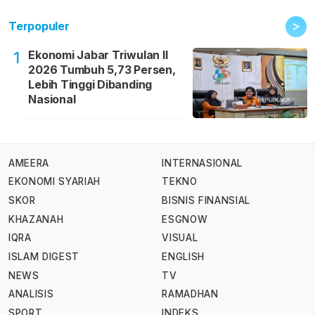
>
Terpopuler
Ekonomi Jabar Triwulan II
1
2026 Tumbuh 5,73 Persen,
Lebih Tinggi Dibanding
Nasional
AMEERA
INTERNASIONAL
EKONOMI SYARIAH
TEKNO
SKOR
BISNIS FINANSIAL
KHAZANAH
ESGNOW
IQRA
VISUAL
ISLAM DIGEST
ENGLISH
NEWS
TV
ANALISIS
RAMADHAN
SPORT
INDEKS