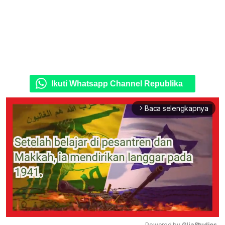
Ikuti Whatsapp Channel Republika
Baca selengkapnya
arrow_forward_ios
Powered by 
GliaStudios