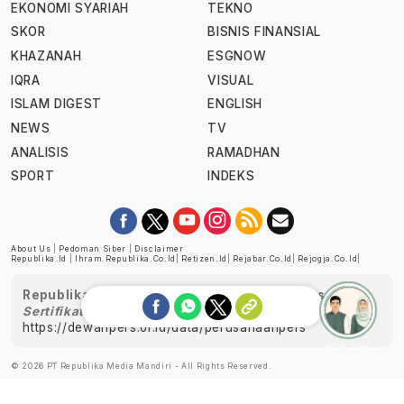
EKONOMI SYARIAH
TEKNO
SKOR
BISNIS FINANSIAL
KHAZANAH
ESGNOW
IQRA
VISUAL
ISLAM DIGEST
ENGLISH
NEWS
TV
ANALISIS
RAMADHAN
SPORT
INDEKS
About Us
|
Pedoman Siber
|
Disclaimer
Republika.id
|
Ihram.republika.co.id
|
Retizen.id
|
Rejabar.co.id
|
Rejogja.co.id
|
Republika telah diverifikasi oleh Dewan Pers
Sertifikat Nomor 1058/DP-Verifikasi/K/XII/2022
https://dewanpers.or.id/data/perusahaanpers
Ask me!
© 2026 PT Republika Media Mandiri - All Rights Reserved.