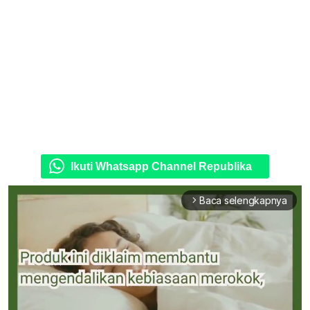
Ikuti Whatsapp Channel Republika
Baca selengkapnya
arrow_forward_ios