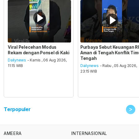
Viral Pelecehan Modus
Purbaya Sebut Keuangan RI
Rekam dengan Ponsel di Kaki
Aman di Tengah Konflik Tim
Tengah
Dailynews
- Kamis , 06 Aug 2026,
11:15 WIB
Dailynews
- Rabu , 05 Aug 2026,
23:15 WIB
>
Terpopuler
AMEERA
INTERNASIONAL