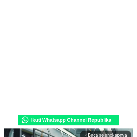
Ikuti Whatsapp Channel Republika
Baca selengkapnya
arrow_forward_ios