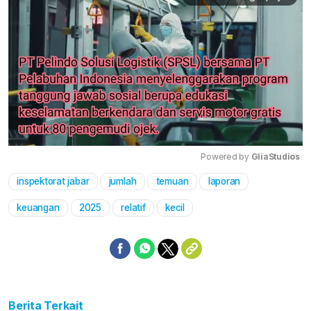
Powered by 
GliaStudios
inspektorat jabar
jumlah
temuan
laporan
Mute
keuangan
2025
relatif
kecil
Berita Terkait