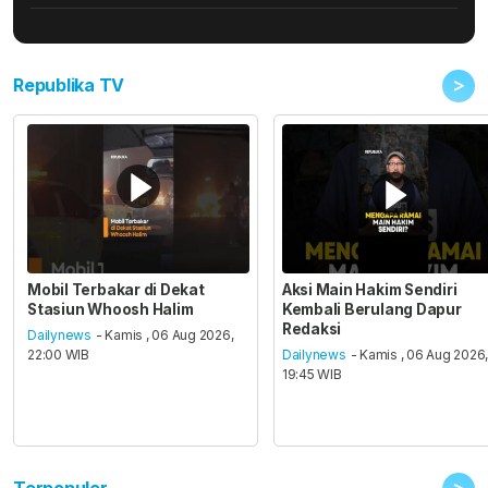
>
Republika TV
Mobil Terbakar di Dekat
Aksi Main Hakim Sendiri
Stasiun Whoosh Halim
Kembali Berulang Dapur
Redaksi
Dailynews
- Kamis , 06 Aug 2026,
22:00 WIB
Dailynews
- Kamis , 06 Aug 2026
19:45 WIB
>