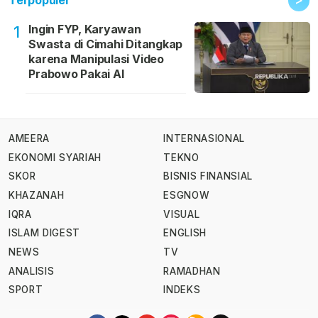
Terpopuler
Ingin FYP, Karyawan
1
Swasta di Cimahi Ditangkap
karena Manipulasi Video
Prabowo Pakai AI
AMEERA
INTERNASIONAL
EKONOMI SYARIAH
TEKNO
SKOR
BISNIS FINANSIAL
KHAZANAH
ESGNOW
IQRA
VISUAL
ISLAM DIGEST
ENGLISH
NEWS
TV
ANALISIS
RAMADHAN
SPORT
INDEKS