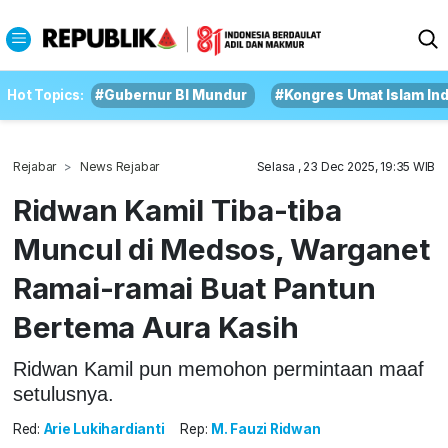
Hot Topics:
#Gubernur BI Mundur
#Kongres Umat Islam In
Rejabar
News Rejabar
Selasa , 23 Dec 2025, 19:35 WIB
Ridwan Kamil Tiba-tiba
Muncul di Medsos, Warganet
Ramai-ramai Buat Pantun
Bertema Aura Kasih
Ridwan Kamil pun memohon permintaan maaf
setulusnya.
Red:
Arie Lukihardianti
Rep:
M. Fauzi Ridwan