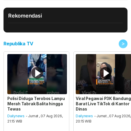
Rekomendasi
>
Republika TV
Polisi Diduga Terobos Lampu
Viral Pegawai P3K Bandung
Merah Tabrak Balita hingga
Barat Live TikTok di Kantor
Tewas
Dinas
Dailynews
- Jumat , 07 Aug 2026,
Dailynews
- Jumat , 07 Aug 2026
21:15 WIB
20:15 WIB