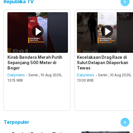
>
Republika TV
Kirab Bendera Merah Putih
Kecelakaan Drag Race di
Sepanjang 500 Meter di
Sulut Delapan Dilaporkan
Bogor
Tewas
Dailynews
- Senin , 10 Aug 2026,
Dailynews
- Senin , 10 Aug 2026,
13:15 WIB
13:00 WIB
>
Terpopuler