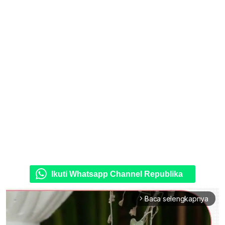
Ikuti Whatsapp Channel Republika
Baca selengkapnya
arrow_forward_ios