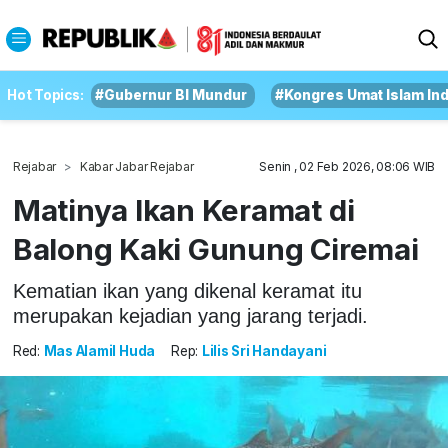
Hot Topics:
#Gubernur BI Mundur
#Kongres Umat Islam In
Rejabar
Kabar Jabar Rejabar
Senin , 02 Feb 2026, 08:06 WIB
Matinya Ikan Keramat di
Balong Kaki Gunung Ciremai
Kematian ikan yang dikenal keramat itu
merupakan kejadian yang jarang terjadi.
Red:
Mas Alamil Huda
Rep:
Lilis Sri Handayani