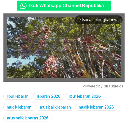
Ikuti Whatsapp Channel Republika
Baca selengkapnya
arrow_forward_ios
Powered by 
GliaStudios
libur lebaran
lebaran 2026
libur lebaran 2026
Mute
mudik lebaran
arus balik lebaran
mudik lebaran 2026
arus balik lebaran 2026