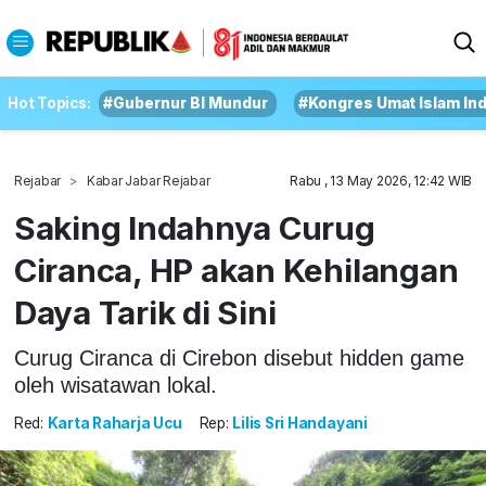
Hot Topics:
#Gubernur BI Mundur
#Kongres Umat Islam In
Rejabar
Kabar Jabar Rejabar
Rabu , 13 May 2026, 12:42 WIB
Saking Indahnya Curug
Ciranca, HP akan Kehilangan
Daya Tarik di Sini
Curug Ciranca di Cirebon disebut hidden game
oleh wisatawan lokal.
Red:
Karta Raharja Ucu
Rep:
Lilis Sri Handayani