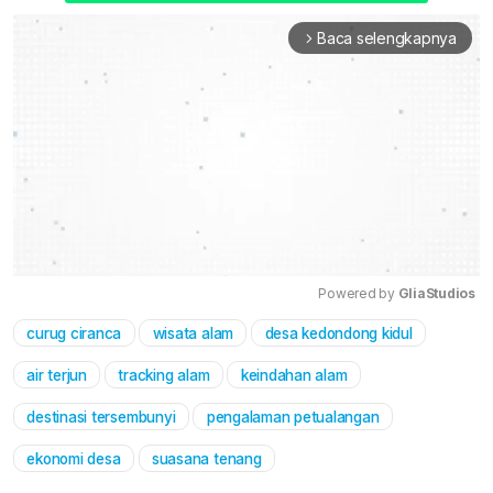
Baca selengkapnya
arrow_forward_ios
Powered by 
GliaStudios
curug ciranca
wisata alam
desa kedondong kidul
Mute
air terjun
tracking alam
keindahan alam
destinasi tersembunyi
pengalaman petualangan
ekonomi desa
suasana tenang