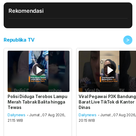
Rekomendasi
>
Republika TV
Polisi Diduga Terobos Lampu
Viral Pegawai P3K Bandung
Merah Tabrak Balita hingga
Barat Live TikTok di Kantor
Tewas
Dinas
Dailynews
- Jumat , 07 Aug 2026,
Dailynews
- Jumat , 07 Aug 2026
21:15 WIB
20:15 WIB