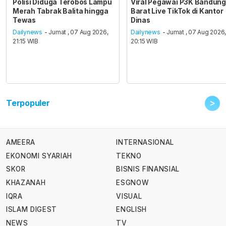
Polisi Diduga Terobos Lampu
Viral Pegawai P3K Bandung
Merah Tabrak Balita hingga
Barat Live TikTok di Kantor
Tewas
Dinas
Dailynews
- Jumat , 07 Aug 2026,
Dailynews
- Jumat , 07 Aug 2026
21:15 WIB
20:15 WIB
>
Terpopuler
AMEERA
INTERNASIONAL
EKONOMI SYARIAH
TEKNO
SKOR
BISNIS FINANSIAL
KHAZANAH
ESGNOW
IQRA
VISUAL
ISLAM DIGEST
ENGLISH
NEWS
TV