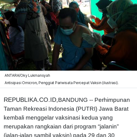
ANTARA/Oky Lukmansyah
Antisipasi Omicron, Penggiat Pariwisata Percepat Vaksin (ilustrasi).
REPUBLIKA.CO.ID,
BANDUNG -- Perhimpunan
Taman Rekreasi Indonesia (PUTRI) Jawa Barat
kembali menggelar vaksinasi kedua yang
merupakan rangkaian dari program “jalanin”
(jalan-jalan sambil vaksin) pada 29 dan 30