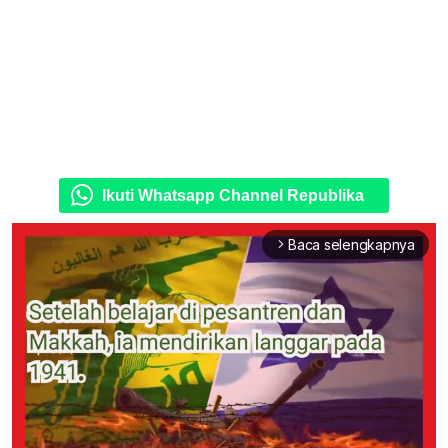
Ikuti Whatsapp Channel Republika
Baca selengkapnya
arrow_forward_ios