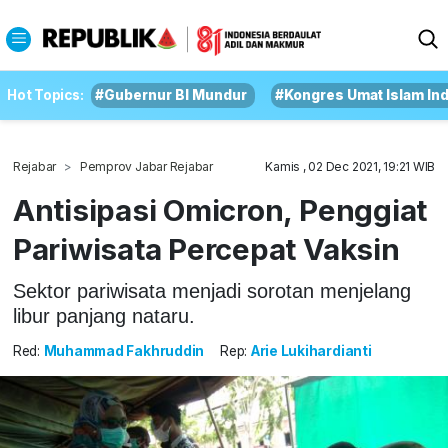
Hot Topics:
#Gubernur BI Mundur
#Kongres Umat Islam In
Rejabar
Pemprov Jabar Rejabar
Kamis , 02 Dec 2021, 19:21 WIB
Antisipasi Omicron, Penggiat
Pariwisata Percepat Vaksin
Sektor pariwisata menjadi sorotan menjelang
libur panjang nataru.
Red:
Muhammad Fakhruddin
Rep:
Arie Lukihardianti