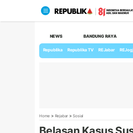
NEWS
BANDUNG RAYA
Republika
Republika TV
REJabar
REJog
>
>
Home
Rejabar
Sosial
Belasan Kasus Sus