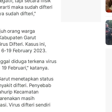
atif, tapi secara fiisik
rarti maka sudah difteri
a sudah difteri,"
juh orang warga
 Kabupaten Garut
us Difteri. Kasus ini,
 6-19 February 2023.
ggal diduga terkena virus
al 19 Februari," katanya.
 Garut menetapkan status
yakit difteri. Penyebab
ukahurip Kecamatan
karenakan masih
. Virus difteri sendiri