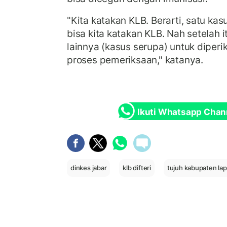
"Kita katakan KLB. Berarti, satu kasu
bisa kita katakan KLB. Nah setelah it
lainnya (kasus serupa) untuk diper
proses pemeriksaan," katanya.
Ikuti Whatsapp Chan
dinkes jabar
klb difteri
tujuh kabupaten lap