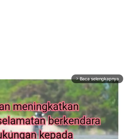
Baca selengkapnya
arrow_forward_ios