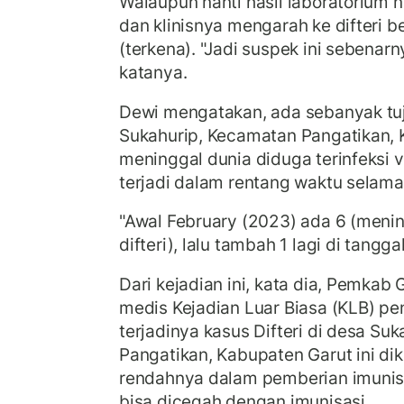
Walaupun nanti hasil laboratorium neg
dan klinisnya mengarah ke difteri be
(terkena). "Jadi suspek ini sebenarny
katanya.
Dewi mengatakan, ada sebanyak tu
Sukahurip, Kecamatan Pangatikan,
meninggal dunia diduga terinfeksi vir
terjadi dalam rentang waktu selama
"Awal February (2023) ada 6 (menin
difteri), lalu tambah 1 lagi di tangg
Dari kejadian ini, kata dia, Pemkab
medis Kejadian Luar Biasa (KLB) pen
terjadinya kasus Difteri di desa S
Pangatikan, Kabupaten Garut ini di
rendahnya dalam pemberian imunisasi
bisa dicegah dengan imunisasi.