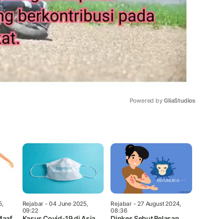
Powered by 
GliaStudios
Mute
5,
Rejabar
- 04 June 2025,
Rejabar
- 27 August 2024,
09:22
08:36
Maaf
Kasus Covid-19 di Asia
Dinkes Sebut Belasan