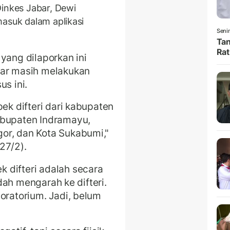
Dinkes Jabar, Dewi
masuk dalam aplikasi
Senin
Tan
Rat
yang dilaporkan ini
bar masih melakukan
us ini.
pek difteri dari kabupaten
abupaten Indramayu,
or, dan Kota Sukabumi,"
27/2).
 difteri adalah secara
udah mengarah ke difteri.
oratorium. Jadi, belum