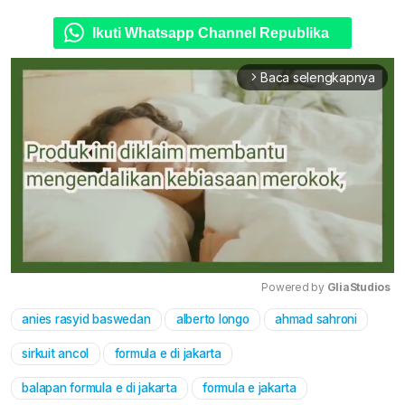
Ikuti Whatsapp Channel Republika
Baca selengkapnya
arrow_forward_ios
Powered by 
GliaStudios
anies rasyid baswedan
alberto longo
ahmad sahroni
Mute
sirkuit ancol
formula e di jakarta
balapan formula e di jakarta
formula e jakarta